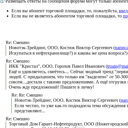
Размещать ответы на сообщения форума могут только абоне
Если вы абонент торговой площадки, то, пожалуйста,
введ
Если вы не являетесь абонентом торговой площадки, то
пр
Re: Смешно
Новотэк-Трейдинг, ООО, Костюк Виктор Сергеевич (
напис
Искупаться в нефтехранилище?) и какова же цена вопроса?)
Re: Смешно
ИКК "Кристал", ООО, Горохов Павел Иванович (
troain@mai
Ещё и удивляетесь, смеётесь.... Сейчас модный тренд "пер
людей. С придыханием, что только им "выделено" от 50-300 
совсем....достали с такими предложениями. А ещё отгрузки
Очень жду предложений! Пишите в личку!
Re: Re: Смешно
Новотэк-Трейдинг, ООО, Костюк Виктор Сергеевич (
нап
Если честно, то уже как-то поднадоела тема обсуждения
представляют...
Re: Смешно
Торговый Дом Гарант-Нефтепродукт, ООО (Нижегородский 