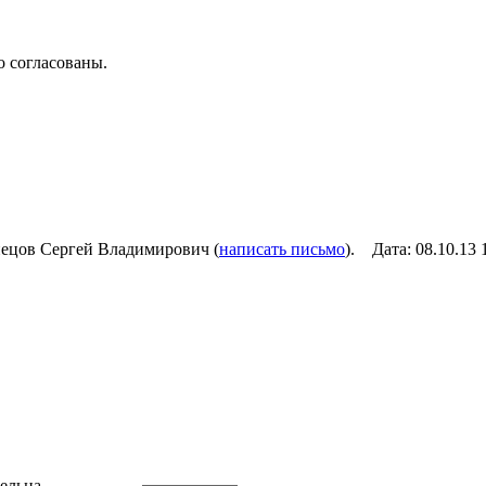
о согласованы.
цов Сергей Владимирович (
написать письмо
). Дата: 08.10.13
ельна.