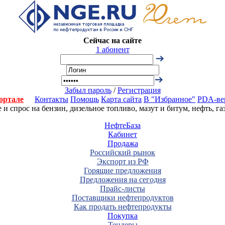
Сейчас на сайте
1 абонент
Забыл пароль
/
Регистрация
ортале
Контакты
Помощь
Карта сайта
В "Избранное"
PDA-ве
 спрос на бензин, дизельное топливо, мазут и битум, нефть, г
НефтеБаза
Кабинет
Продажа
Российский рынок
Экспорт из РФ
Горящие предложения
Предложения на сегодня
Прайс-листы
Поставщики нефтепродуктов
Как продать нефтепродукты
Покупка
Тендеры