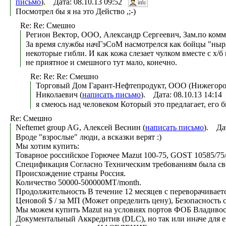
письмо
). Дата: 08.10.13 09:52
Посмотрел бы я на это Действо ,;-)
Re: Re: Смешно
Регион Вектор, ООО, Александр Сергеевич, Зам.по комм
За время службы начГэСоМ насмотрелся как бойцы "ныря
некоторые гибли. И как кожа слезает чулком вместе с х/
не приятное и смешного тут мало, конечно.
Re: Re: Re: Смешно
Торговый Дом Гарант-Нефтепродукт, ООО (Нижегород
Николаевич (
написать письмо
). Дата: 08.10.13 14:1
я смеюсь над человеком Который это предлагает, его б
Re: Смешно
Neftemet group AG, Алексей Веснин (
написать письмо
). Да
Вроде "взрослые" люди, а всказки верят :)
Мы хотим купить:
Товарное российское Горючее Mazut 100-75, GOST 10585/75/
Спецификация Согласно Техническим требованиям была сво
Происхождение страны Россия.
Количество 50000-500000MT/month.
Продолжительность В течение 12 месяцев с переворачивает
Ценовой $ / за МП (Может определить цену), Безопасность
Мы можем купить Mazut на условиях портов ФОБ Владивос
Документальный Аккредитив (DLC), но так или иначе для е