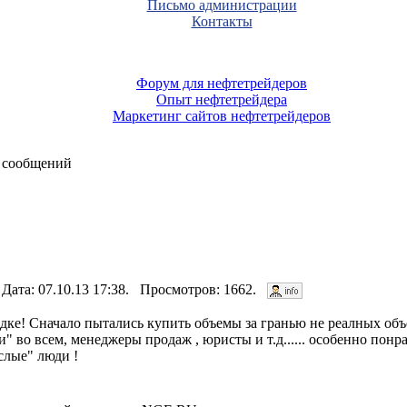
Письмо администрации
Контакты
Форум для нефтетрейдеров
Опыт нефтетрейдера
Маркетинг сайтов нефтетрейдеров
 сообщений
 Дата: 07.10.13 17:38. Просмотров: 1662.
е! Сначало пытались купить объемы за гранью не реалных объе
" во всeм, менеджеры продаж , юристы и т.д...... особенно понр
слые" люди !