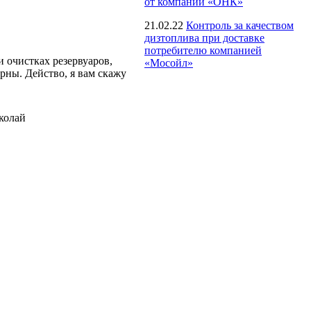
от компании «ОНК»
21.02.22
Контроль за качеством
дизтоплива при доставке
потребителю компанией
 очистках резервуаров,
«Мосойл»
ерны. Действо, я вам скажу
колай