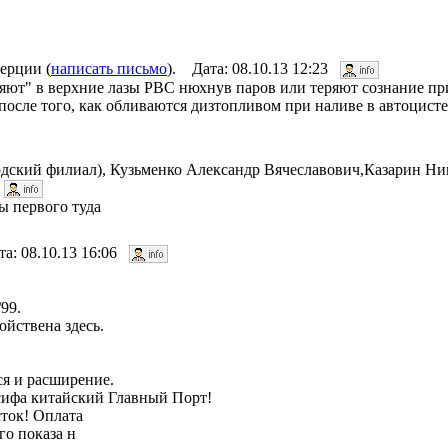
ерции (
написать письмо
). Дата: 08.10.13 12:23
ют" в верхние лазы РВС нюхнув паров или теряют сознание при
б после того, как обливаются дизтопливом при наливе в автоцист
ский филиал), Кузьменко Александр Вячеславович,Казарин Ни
4
ы первого туда
та: 08.10.13 16:06
99.
йствена здесь.
ся и расширение.
 сифа китайский Главный Порт!
ток! Оплата
го показа н