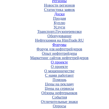
Регионы
Новости регионов
Статистика заявок
Доски
Продам
Куплю
Услуги
Транспорт.Грузоперевозки
Оборудование
Нефтехимия на HimTrade.RU
Форумы
Форум для нефтетрейдеров
Опыт нефтетрейдера
Маркетинг сайтов нефтетрейдеров
О проекте
О проекте
О мошенничестве
С нами работают
Помощь
Цены на рекламу
Цены на сервисы
Обзоры нефтерынков
События
Отличительные знаки
Опросы