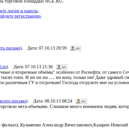
нты торговой площадки NGE.RU.
ите логин и пароль
.
ойдите регистрацию
.
ать письмо
). Дата: 07.10.13 20:59
l.ru
). Дата: 07.10.13 21:36
вичные и вторичные объёмы" особенно от Роснефти, от самого Се
тысяч тонн. И ни ни ни ..... ни коиу, только им! Даже здравый 
 по различным ГУ и отсрочкам! Господа отгрузите мне на услови
исать письмо
). Дата: 08.10.13 08:24
 торговли мега-объемами. Слишком много внимания людям, котор
филиал), Кузьменко Александр Вячеславович,Казарин Николай 