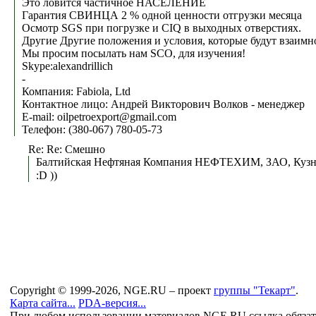
Это ловится частичное НАСЕЛЕНИЕ
Гарантия СВИНЦА 2 % одной ценности отгрузки месяца
Осмотр SGS при погрузке и CIQ в выходных отверстиях.
Другие Другие положения и условия, которые будут взаимн
Мы просим посылать нам SCO, для изучения!
Skype:alexandrillich
-
Компания: Fabiola, Ltd
Контактное лицо: Андрей Викторович Волков - менеджер
E-mail: oilpetroexport@gmail.com
Телефон: (380-067) 780-05-73
Re: Re: Смешно
Балтийская Нефтяная Компания НЕФТЕХИМ, ЗАО, Кузне
:D ))
Copyright © 1999-2026, NGE.RU – проект
группы "Текарт"
.
Карта сайта...
PDA-версия...
При любом использовании материалов NGE.RU ссылка обязат