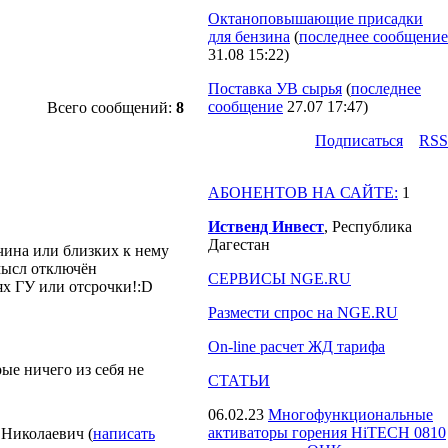
Октаноповышающие присадки
для бензина
(
последнее сообщение
31.08 15:22
)
Поставка УВ сырья
(
последнее
сообщение
27.07 17:47
)
Всего сообщений:
8
Подпиcаться
RSS
АБОНЕНТОВ НА САЙТЕ:
1
Иственд Инвест
, Республика
Дагестан
чина или близких к нему
смысл отключён
СЕРВИСЫ NGE.RU
ях ГУ или отсрочки!:D
Размести спрос на NGE.RU
On-line расчет ЖД тарифа
ые ничего из себя не
СТАТЬИ
06.02.23
Многофункциональные
активаторы горения HiTECH 0810
Николаевич (
написать