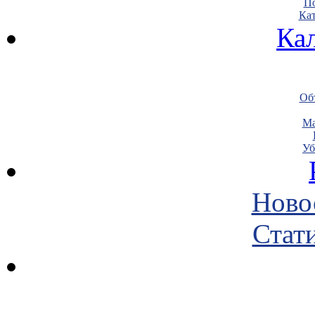
По
Кат
Ка
Объ
Ма
Уб
Ново
Стати