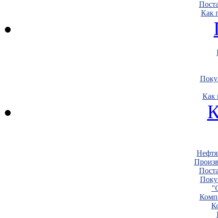
Пост
Как 
Поку
Как 
К
Нефтя
Произв
Пост
Поку
"
Комп
К