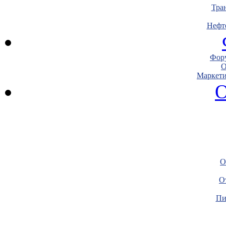
Тра
Нефт
Фору
О
Маркети
О
О
О
Пи