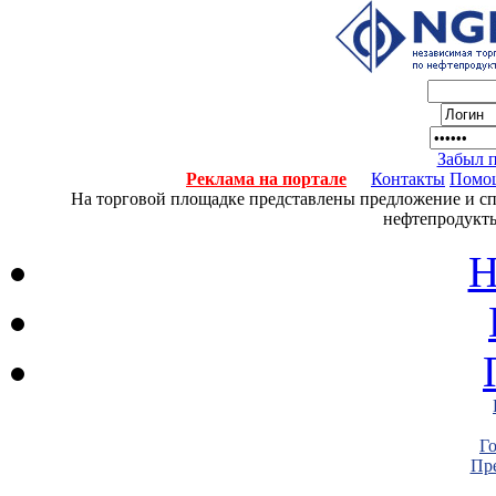
Забыл 
Реклама на портале
Контакты
Помо
На торговой площадке представлены предложение и спро
нефтепродукты
Н
Г
Пре