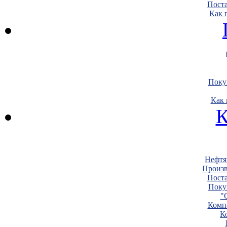
Пост
Как 
Поку
Как 
К
Нефтя
Произв
Пост
Поку
"
Комп
К