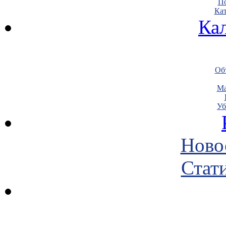
По
Кат
Ка
Объ
Ма
Уб
Ново
Стати