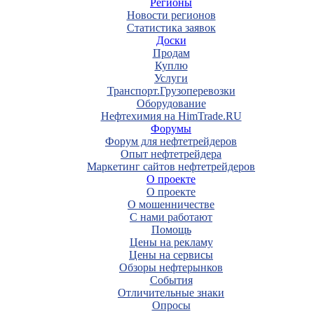
Регионы
Новости регионов
Статистика заявок
Доски
Продам
Куплю
Услуги
Транспорт.Грузоперевозки
Оборудование
Нефтехимия на HimTrade.RU
Форумы
Форум для нефтетрейдеров
Опыт нефтетрейдера
Маркетинг сайтов нефтетрейдеров
О проекте
О проекте
О мошенничестве
С нами работают
Помощь
Цены на рекламу
Цены на сервисы
Обзоры нефтерынков
События
Отличительные знаки
Опросы