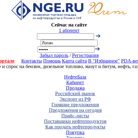
Сейчас на сайте
1 абонент
Забыл пароль
/
Регистрация
ортале
Контакты
Помощь
Карта сайта
В "Избранное"
PDA-ве
 спрос на бензин, дизельное топливо, мазут и битум, нефть, г
НефтеБаза
Кабинет
Продажа
Российский рынок
Экспорт из РФ
Горящие предложения
Предложения на сегодня
Прайс-листы
Поставщики нефтепродуктов
Как продать нефтепродукты
Покупка
Тендеры