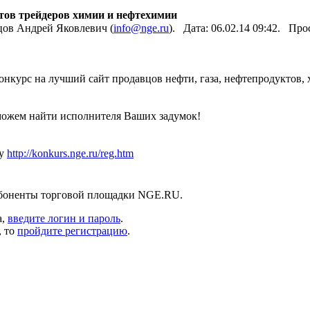
йтов трейдеров химии и нефтехимии
цов Андрей Яковлевич (
info@nge.ru
). Дата: 06.02.14 09:42. Пр
онкурс на лучший сайт продавцов нефти, газа, нефтепродуктов,
поможем найти исполнителя Ваших задумок!
су
http://konkurs.nge.ru/reg.htm
абоненты торговой площадки NGE.RU.
а,
введите логин и пароль
.
, то
пройдите регистрацию
.