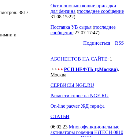
Октаноповышающие присадки
для бензина
(
последнее сообщение
осмотров: 3817.
31.08 15:22
)
Поставка УВ сырья
(
последнее
сообщение
27.07 17:47
)
 химии и
Подпиcаться
RSS
АБОНЕНТОВ НА САЙТЕ:
1
РСП НЕФТЬ (г.Москва)
,
Москва
СЕРВИСЫ NGE.RU
Размести спрос на NGE.RU
On-line расчет ЖД тарифа
СТАТЬИ
06.02.23
Многофункциональные
активаторы горения HiTECH 0810