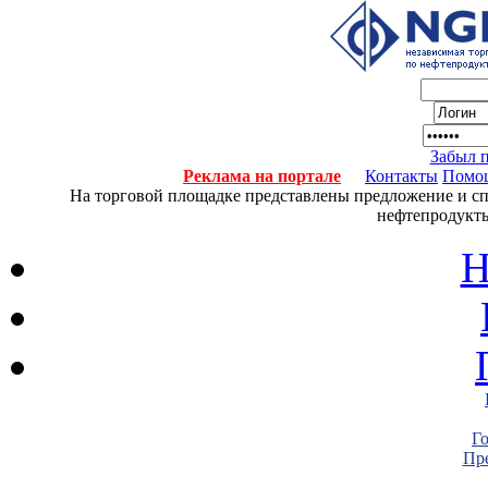
Забыл 
Реклама на портале
Контакты
Помо
На торговой площадке представлены предложение и спро
нефтепродукты
Н
Г
Пре