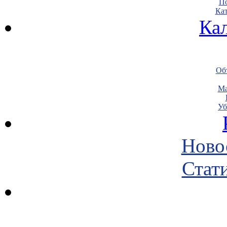
По
Кат
Ка
Объ
Ма
Уб
Ново
Стати