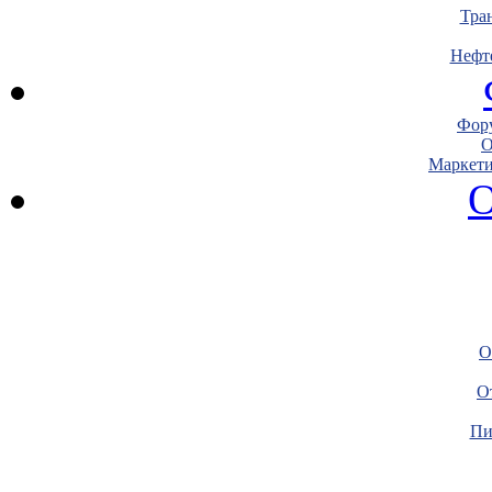
Тра
Нефт
Фору
О
Маркети
О
О
О
Пи