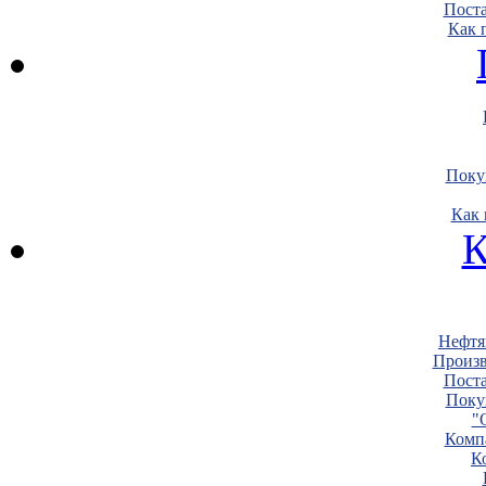
Пост
Как 
Поку
Как 
К
Нефтя
Произв
Пост
Поку
"
Комп
К