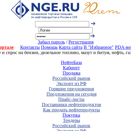
Забыл пароль
/
Регистрация
ортале
Контакты
Помощь
Карта сайта
В "Избранное"
PDA-ве
 спрос на бензин, дизельное топливо, мазут и битум, нефть, г
НефтеБаза
Кабинет
Продажа
Российский рынок
Экспорт из РФ
Горящие предложения
Предложения на сегодня
Прайс-листы
Поставщики нефтепродуктов
Как продать нефтепродукты
Покупка
Тендеры
Российский рынок
Экспорт из РФ