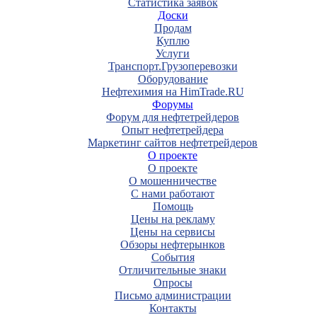
Статистика заявок
Доски
Продам
Куплю
Услуги
Транспорт.Грузоперевозки
Оборудование
Нефтехимия на HimTrade.RU
Форумы
Форум для нефтетрейдеров
Опыт нефтетрейдера
Маркетинг сайтов нефтетрейдеров
О проекте
О проекте
О мошенничестве
С нами работают
Помощь
Цены на рекламу
Цены на сервисы
Обзоры нефтерынков
События
Отличительные знаки
Опросы
Письмо администрации
Контакты