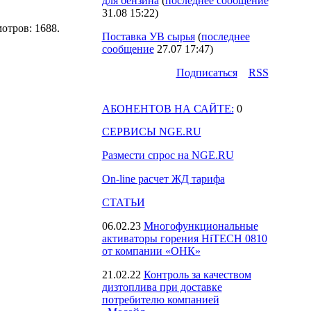
для бензина
(
последнее сообщение
31.08 15:22
)
мотров: 1688.
Поставка УВ сырья
(
последнее
сообщение
27.07 17:47
)
Подпиcаться
RSS
АБОНЕНТОВ НА САЙТЕ:
0
СЕРВИСЫ NGE.RU
Размести спрос на NGE.RU
On-line расчет ЖД тарифа
СТАТЬИ
06.02.23
Многофункциональные
активаторы горения HiTECH 0810
от компании «ОНК»
21.02.22
Контроль за качеством
дизтоплива при доставке
потребителю компанией