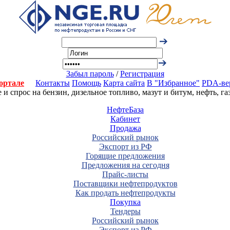
Забыл пароль
/
Регистрация
ортале
Контакты
Помощь
Карта сайта
В "Избранное"
PDA-ве
 спрос на бензин, дизельное топливо, мазут и битум, нефть, г
НефтеБаза
Кабинет
Продажа
Российский рынок
Экспорт из РФ
Горящие предложения
Предложения на сегодня
Прайс-листы
Поставщики нефтепродуктов
Как продать нефтепродукты
Покупка
Тендеры
Российский рынок
Экспорт из РФ