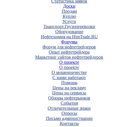
Статистика заявок
Доски
Продам
Куплю
Услуги
Транспорт.Грузоперевозки
Оборудование
Нефтехимия на HimTrade.RU
Форумы
Форум для нефтетрейдеров
Опыт нефтетрейдера
Маркетинг сайтов нефтетрейдеров
О проекте
О проекте
О мошенничестве
С нами работают
Помощь
Цены на рекламу
Цены на сервисы
Обзоры нефтерынков
События
Отличительные знаки
Опросы
Письмо администрации
Контакты