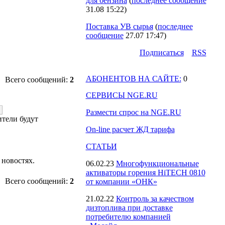
для бензина
(
последнее сообщение
31.08 15:22
)
Поставка УВ сырья
(
последнее
сообщение
27.07 17:47
)
Подпиcаться
RSS
АБОНЕНТОВ НА САЙТЕ:
0
Всего сообщений:
2
СЕРВИСЫ NGE.RU
Размести спрос на NGE.RU
ители будут
On-line расчет ЖД тарифа
СТАТЬИ
 новостях.
06.02.23
Многофункциональные
активаторы горения HiTECH 0810
Всего сообщений:
2
от компании «ОНК»
21.02.22
Контроль за качеством
дизтоплива при доставке
потребителю компанией