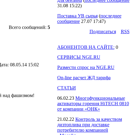
для бензина
(
последнее сообщение
31.08 15:22
)
Поставка УВ сырья
(
последнее
сообщение
27.07 17:47
)
Всего сообщений:
5
Подпиcаться
RSS
АБОНЕНТОВ НА САЙТЕ:
0
СЕРВИСЫ NGE.RU
ата: 08.05.14 15:02
Размести спрос на NGE.RU
On-line расчет ЖД тарифа
СТАТЬИ
ой над фашизмом!
06.02.23
Многофункциональные
активаторы горения HiTECH 0810
от компании «ОНК»
21.02.22
Контроль за качеством
дизтоплива при доставке
потребителю компанией