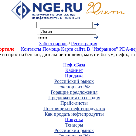
Забыл пароль
/
Регистрация
ортале
Контакты
Помощь
Карта сайта
В "Избранное"
PDA-ве
 спрос на бензин, дизельное топливо, мазут и битум, нефть, г
НефтеБаза
Кабинет
Продажа
Российский рынок
Экспорт из РФ
Горящие предложения
Предложения на сегодня
Прайс-листы
Поставщики нефтепродуктов
Как продать нефтепродукты
Покупка
Тендеры
Российский рынок
Экспорт из РФ