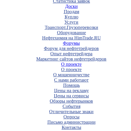
Статистика заявок
Доски
Продам
Куплю
Услуги
Транспорт.Грузоперевозки
Оборудование
Нефтехимия на HimTrade.RU
Форумы
Форум для нефтетрейдеров
Опыт нефтетрейдера
Маркетинг сайтов нефтетрейдеров
О проекте
О проекте
О мошенничестве
С нами работают
Помощь
Цены на рекламу
Цены на сервисы
Обзоры нефтерынков
События
Отличительные знаки
Опросы
Письмо администрации
Контакты