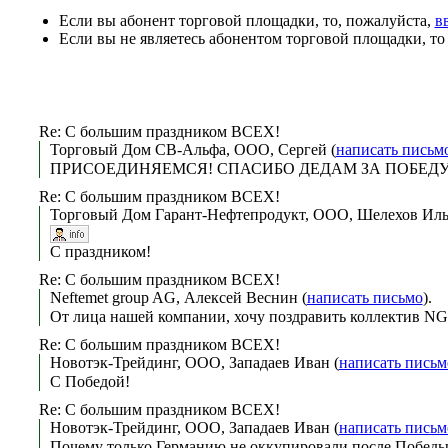
Если вы абонент торговой площадки, то, пожалуйста,
в
Если вы не являетесь абонентом торговой площадки, т
Re: С большим праздником ВСЕХ!
Торговый Дом СВ-Альфа, ООО, Сергей (
написать письм
ПРИСОЕДИНЯЕМСЯ! СПАСИБО ДЕДАМ ЗА ПОБЕДУ
Re: С большим праздником ВСЕХ!
Торговый Дом Гарант-Нефтепродукт, ООО, Шелехов Иль
C праздником!
Re: С большим праздником ВСЕХ!
Neftemet group AG, Алексей Веснин (
написать письмо
). 
От лица нашей компании, хочу поздравить коллектив NG
Re: С большим праздником ВСЕХ!
Новотэк-Трейдинг, ООО, Западаев Иван (
написать письм
С Победой!
Re: С большим праздником ВСЕХ!
Новотэк-Трейдинг, ООО, Западаев Иван (
написать письм
Почему только Германию не оккупировали после Победы