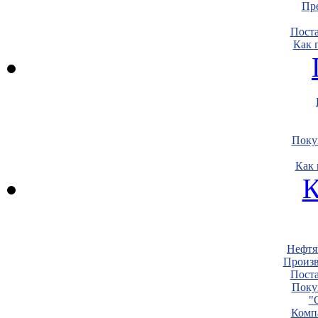
Пре
Пост
Как 
Поку
Как 
К
Нефтя
Произв
Пост
Поку
"
Комп