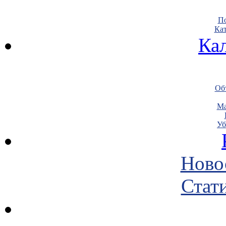
По
Кат
Ка
Объ
Ма
Уб
Ново
Стати