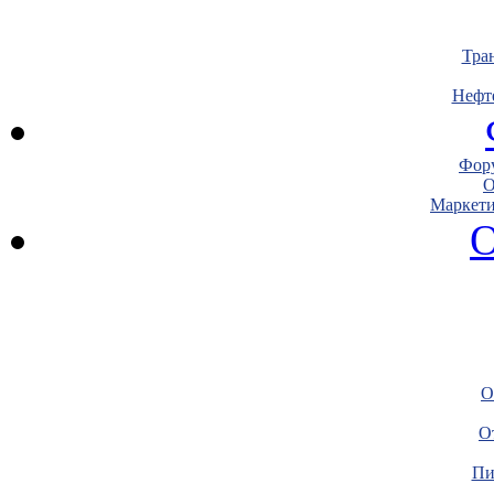
Тра
Нефт
Фору
О
Маркети
О
О
О
Пи