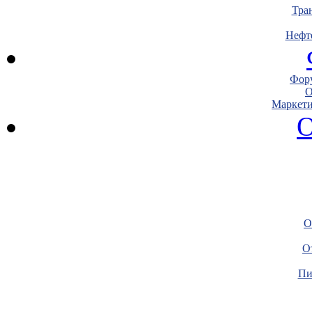
Тра
Нефт
Фору
О
Маркети
О
О
О
Пи