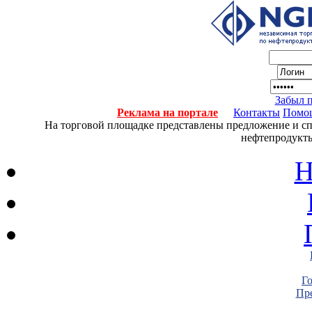
Забыл 
Реклама на портале
Контакты
Помо
На торговой площадке представлены предложение и спро
нефтепродукты
Н
Г
Пре