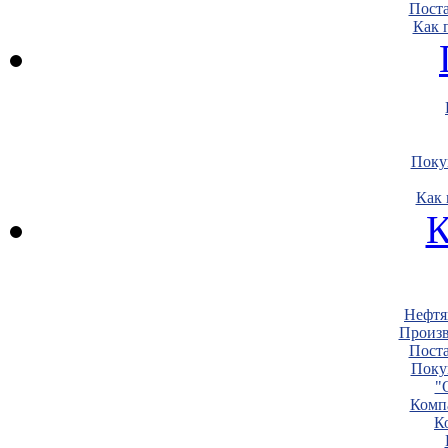
Пост
Как 
Поку
Как 
К
Нефтя
Произв
Пост
Поку
"
Комп
К