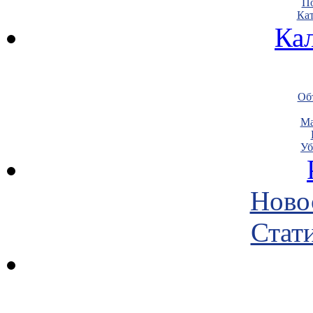
По
Кат
Ка
Объ
Ма
Уб
Ново
Стати