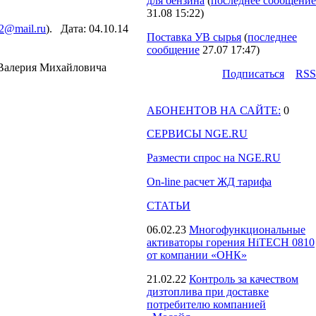
для бензина
(
последнее сообщение
31.08 15:22
)
2@mail.ru
). Дата: 04.10.14
Поставка УВ сырья
(
последнее
сообщение
27.07 17:47
)
 Валерия Михайловича
Подпиcаться
RSS
АБОНЕНТОВ НА САЙТЕ:
0
СЕРВИСЫ NGE.RU
Размести спрос на NGE.RU
On-line расчет ЖД тарифа
СТАТЬИ
06.02.23
Многофункциональные
активаторы горения HiTECH 0810
от компании «ОНК»
21.02.22
Контроль за качеством
дизтоплива при доставке
потребителю компанией