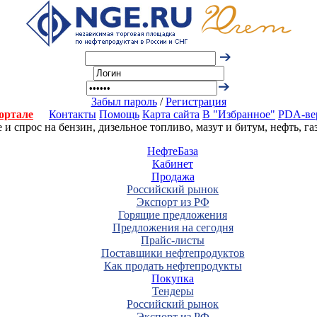
Забыл пароль
/
Регистрация
ортале
Контакты
Помощь
Карта сайта
В "Избранное"
PDA-ве
 спрос на бензин, дизельное топливо, мазут и битум, нефть, г
НефтеБаза
Кабинет
Продажа
Российский рынок
Экспорт из РФ
Горящие предложения
Предложения на сегодня
Прайс-листы
Поставщики нефтепродуктов
Как продать нефтепродукты
Покупка
Тендеры
Российский рынок
Экспорт из РФ