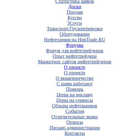
Статистика заявок
Доски
Продам
Куплю
Услуги
Транспорт.Грузоперевозки
Оборудование
Нефтехимия на HimTrade.RU
Форумы
Форум для нефтетрейдеров
Опыт нефтетрейдера
Маркетинг сайтов нефтетрейдеров
О проекте
О проекте
О мошенничестве
С нами работают
Помощь
Цены на рекламу
Цены на сервисы
Обзоры нефтерынков
События
Отличительные знаки
Опросы
Письмо администрации
Контакты