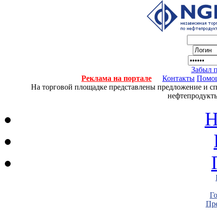
Забыл 
Реклама на портале
Контакты
Помо
На торговой площадке представлены предложение и спро
нефтепродукты
Н
Г
Пре