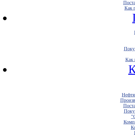
Пост
Как 
Поку
Как 
К
Нефтя
Произв
Пост
Поку
"
Комп
К