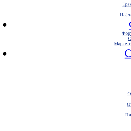
Тра
Нефт
Фору
О
Маркети
О
О
О
Пи