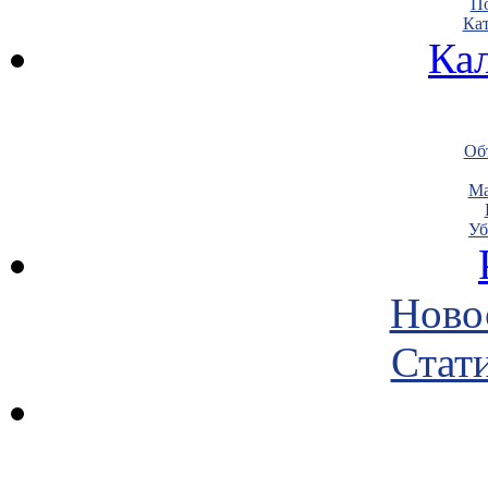
По
Кат
Ка
Объ
Ма
Уб
Ново
Стати