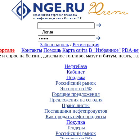
Забыл пароль
/
Регистрация
ортале
Контакты
Помощь
Карта сайта
В "Избранное"
PDA-ве
 спрос на бензин, дизельное топливо, мазут и битум, нефть, г
НефтеБаза
Кабинет
Продажа
Российский рынок
Экспорт из РФ
Горящие предложения
Предложения на сегодня
Прайс-листы
Поставщики нефтепродуктов
Как продать нефтепродукты
Покупка
Тендеры
Российский рынок
Экспорт из РФ