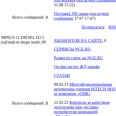
для бензина
(
последнее сообщение
31.08 15:22
)
Поставка УВ сырья
(
последнее
Всего сообщений:
3
сообщение
27.07 17:47
)
Подпиcаться
RSS
 MINUS 11.DIESEL D2 L
АБОНЕНТОВ НА САЙТЕ:
0
mail.ru skype ioseb_09
СЕРВИСЫ NGE.RU
Размести спрос на NGE.RU
On-line расчет ЖД тарифа
СТАТЬИ
06.02.23
Многофункциональные
активаторы горения HiTECH 0810
от компании «ОНК»
21.02.22
Контроль за качеством
Всего сообщений:
3
дизтоплива при доставке
потребителю компанией