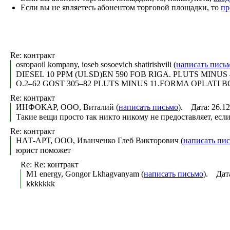
Если вы не являетесь абонентом торговой площадки, то
пр
Re: контракт
osropaoil kompany, ioseb sosoevich shatirishvili (
написать пись
DIESEL 10 PPM (ULSD)EN 590 FOB RIGA. PLUTS MINUS 
O.2–62 GOST 305–82 PLUTS MINUS 11.FORMA OPLATI BG\
Re: контракт
ИНФОКАР, ООО, Виталий (
написать письмо
). Дата: 26.1
Такие вещи просто так никто никому не предоставляет, если
Re: контракт
НАТ-АРТ, ООО, Иванченко Глеб Викторович (
написать пи
юрист поможет
Re: Re: контракт
M1 energy, Gongor Lkhagvanyam (
написать письмо
). Дат
kkkkkkk