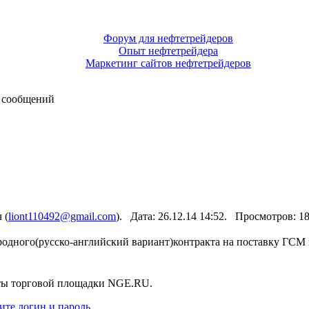
Форум для нефтетрейдеров
Опыт нефтетрейдера
Маркетинг сайтов нефтетрейдеров
 сообщений
 (
liont110492@gmail.com
). Дата: 26.12.14 14:52. Просмотров: 
одного(русско-английский вариант)контракта на поставку ГСМ 
нты торговой площадки NGE.RU.
ите логин и пароль
.