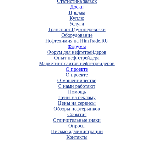
Статистика заявок
Доски
Продам
Куплю
Услуги
Транспорт.Грузоперевозки
Оборудование
Нефтехимия на HimTrade.RU
Форумы
Форум для нефтетрейдеров
Опыт нефтетрейдера
Маркетинг сайтов нефтетрейдеров
О проекте
О проекте
О мошенничестве
С нами работают
Помощь
Цены на рекламу
Цены на сервисы
Обзоры нефтерынков
События
Отличительные знаки
Опросы
Письмо администрации
Контакты