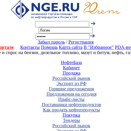
Забыл пароль
/
Регистрация
ортале
Контакты
Помощь
Карта сайта
В "Избранное"
PDA-ве
 спрос на бензин, дизельное топливо, мазут и битум, нефть, г
НефтеБаза
Кабинет
Продажа
Российский рынок
Экспорт из РФ
Горящие предложения
Предложения на сегодня
Прайс-листы
Поставщики нефтепродуктов
Как продать нефтепродукты
Покупка
Тендеры
Российский рынок
Экспорт из РФ