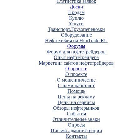
Статистика заявок
Доски
Продам
Куплю
Услуги
Транспорт.Грузоперевозки
Оборудование
Нефтехимия на HimTrade.RU
Форумы
Форум для нефтетрейдеров
Опыт нефтетрейдера
Маркетинг сайтов нефтетрейдеров
О проекте
О проекте
О мошенничестве
С нами работают
Помощь
Цены на рекламу
Цены на сервисы
Обзоры нефтерынков
События
Отличительные знаки
Опросы
Письмо администрации
Контакты