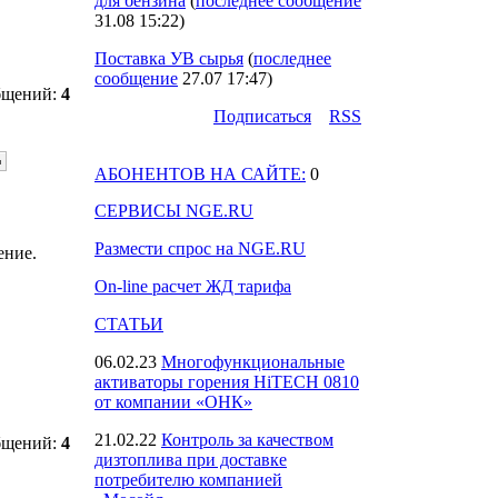
для бензина
(
последнее сообщение
31.08 15:22
)
Поставка УВ сырья
(
последнее
сообщение
27.07 17:47
)
бщений:
4
Подпиcаться
RSS
АБОНЕНТОВ НА САЙТЕ:
0
СЕРВИСЫ NGE.RU
Размести спрос на NGE.RU
ение.
On-line расчет ЖД тарифа
СТАТЬИ
06.02.23
Многофункциональные
активаторы горения HiTECH 0810
от компании «ОНК»
21.02.22
Контроль за качеством
бщений:
4
дизтоплива при доставке
потребителю компанией