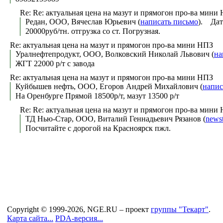
Re: Re: актуальная цена на мазут и прямогон про-ва мини
Редан, ООО, Вячеслав Юрьевич (
написать письмо
). Дат
20000руб/тн. отгрузка со ст. Погрузная.
Re: актуальная цена на мазут и прямогон про-ва мини НПЗ
Уралнефтепродукт, ООО, Волковский Николай Львович (
на
ЖГТ 22000 р/т с завода
Re: актуальная цена на мазут и прямогон про-ва мини НПЗ
Куйбышев нефть, ООО, Егоров Андрей Михайлович (
напис
На Оренбурге Прямой 18500р/т, мазут 13500 р/т
Re: Re: актуальная цена на мазут и прямогон про-ва мини
ТД Нью-Стар, ООО, Виталий Геннадьевич Рязанов (
news
Посчитайте с дорогой на Красноярск пжл.
Copyright © 1999-2026, NGE.RU – проект
группы "Текарт"
.
Карта сайта...
PDA-версия...