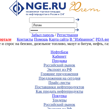
Забыл пароль
/
Регистрация
ортале
Контакты
Помощь
Карта сайта
В "Избранное"
PDA-ве
 спрос на бензин, дизельное топливо, мазут и битум, нефть, г
НефтеБаза
Кабинет
Продажа
Российский рынок
Экспорт из РФ
Горящие предложения
Предложения на сегодня
Прайс-листы
Поставщики нефтепродуктов
Как продать нефтепродукты
Покупка
Тендеры
Российский рынок
Экспорт из РФ