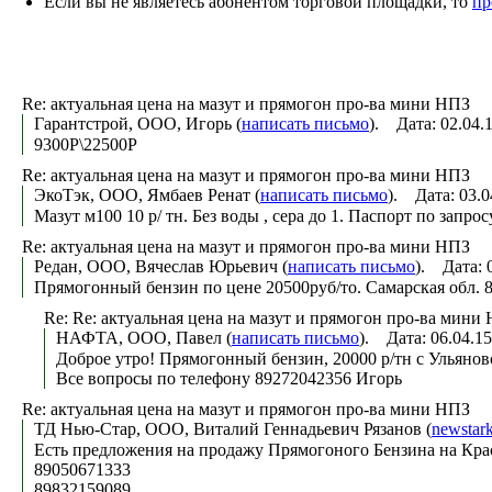
Если вы не являетесь абонентом торговой площадки, то
пр
Re: актуальная цена на мазут и прямогон про-ва мини НПЗ
Гарантстрой, ООО, Игорь (
написать письмо
). Дата: 02.04
9300Р\22500Р
Re: актуальная цена на мазут и прямогон про-ва мини НПЗ
ЭкоТэк, ООО, Ямбаев Ренат (
написать письмо
). Дата: 03.
Мазут м100 10 р/ тн. Без воды , сера до 1. Паспорт по запрос
Re: актуальная цена на мазут и прямогон про-ва мини НПЗ
Редан, ООО, Вячеслав Юрьевич (
написать письмо
). Дата: 
Прямогонный бензин по цене 20500руб/то. Самарская обл. 
Re: Re: актуальная цена на мазут и прямогон про-ва мини
НАФТА, ООО, Павел (
написать письмо
). Дата: 06.04.1
Доброе утро! Прямогонный бензин, 20000 р/тн с Ульянов
Все вопросы по телефону 89272042356 Игорь
Re: актуальная цена на мазут и прямогон про-ва мини НПЗ
ТД Нью-Стар, ООО, Виталий Геннадьевич Рязанов (
newstar
Есть предложения на продажу Прямогоного Бензина на Крас
89050671333
89832159089