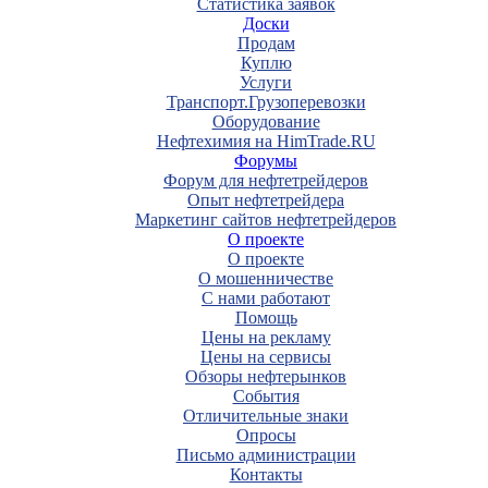
Статистика заявок
Доски
Продам
Куплю
Услуги
Транспорт.Грузоперевозки
Оборудование
Нефтехимия на HimTrade.RU
Форумы
Форум для нефтетрейдеров
Опыт нефтетрейдера
Маркетинг сайтов нефтетрейдеров
О проекте
О проекте
О мошенничестве
С нами работают
Помощь
Цены на рекламу
Цены на сервисы
Обзоры нефтерынков
События
Отличительные знаки
Опросы
Письмо администрации
Контакты