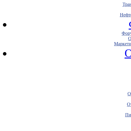
Тра
Нефт
Фору
О
Маркети
О
О
О
Пи