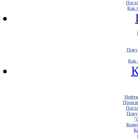
Пост
Как 
Поку
Как 
К
Нефтя
Произв
Пост
Поку
"
Комп
К