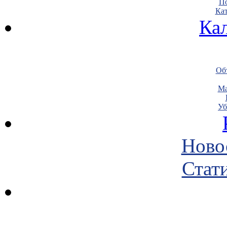
По
Кат
Ка
Объ
Ма
Уб
Ново
Стати