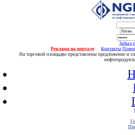
Забыл 
Реклама на портале
Контакты
Помо
На торговой площадке представлены предложение и спро
нефтепродукты
Н
Г
Пре