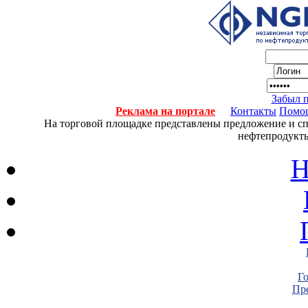
Забыл 
Реклама на портале
Контакты
Помо
На торговой площадке представлены предложение и спро
нефтепродукты
Н
Г
Пре