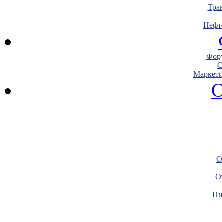
Тра
Нефт
Фору
О
Маркети
О
О
О
Пи