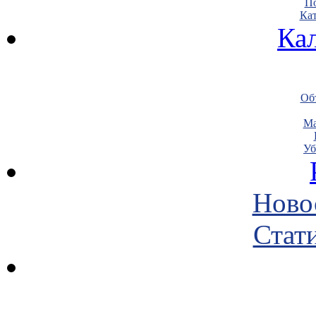
По
Кат
Ка
Объ
Ма
Уб
Ново
Стати