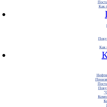
Пост
Как 
Поку
Как 
К
Нефтя
Произв
Пост
Поку
"
Комп
К