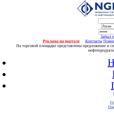
Забыл 
Реклама на портале
Контакты
Помо
На торговой площадке представлены предложение и спро
нефтепродукты
Н
Г
Пре