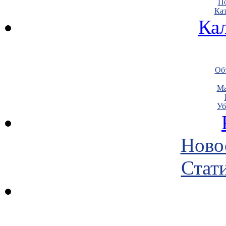
По
Кат
Ка
Объ
Ма
Уб
Ново
Стати