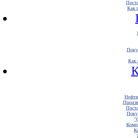
Пост
Как 
Поку
Как 
К
Нефтя
Произв
Пост
Поку
"
Комп
К