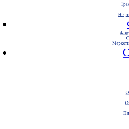
Тра
Нефт
Фору
О
Маркети
О
О
О
Пи