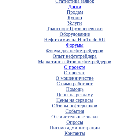
Статистика заявок
Доски
Продам
Куплю
Услуги
Транспорт.Грузоперевозки
Оборудование
Нефтехимия на HimTrade.RU
Форумы
Форум для нефтетрейдеров
Опыт нефтетрейдера
Маркетинг сайтов нефтетрейдеров
О проекте
О проекте
О мошенничестве
С нами работают
Помощь
Цены на рекламу
Цены на сервисы
Обзоры нефтерынков
События
Отличительные знаки
Опросы
Письмо администрации
Контакты