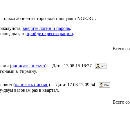
т только абоненты торговой площадки NGE.RU.
пожалуйста,
введите логин и пароль
.
 площадки, то
пройдите регистрацию
.
Всего с
вич (
написать письмо
). Дата: 13.08.15 16:27
гонами в Украину.
вович (
написать письмо
). Дата: 17.08.15 09:54
двум вагонам раз в квартал.
Всего с