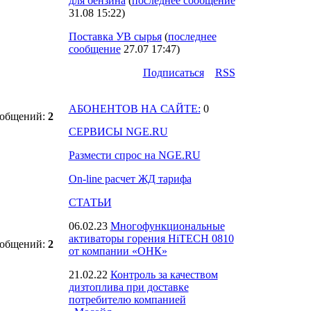
для бензина
(
последнее сообщение
31.08 15:22
)
Поставка УВ сырья
(
последнее
сообщение
27.07 17:47
)
Подпиcаться
RSS
АБОНЕНТОВ НА САЙТЕ:
0
ообщений:
2
СЕРВИСЫ NGE.RU
Размести спрос на NGE.RU
On-line расчет ЖД тарифа
СТАТЬИ
06.02.23
Многофункциональные
активаторы горения HiTECH 0810
ообщений:
2
от компании «ОНК»
21.02.22
Контроль за качеством
дизтоплива при доставке
потребителю компанией