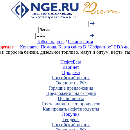
Забыл пароль
/
Регистрация
ортале
Контакты
Помощь
Карта сайта
В "Избранное"
PDA-ве
 спрос на бензин, дизельное топливо, мазут и битум, нефть, г
НефтеБаза
Кабинет
Продажа
Российский рынок
Экспорт из РФ
Горящие предложения
Предложения на сегодня
Прайс-листы
Поставщики нефтепродуктов
Как продать нефтепродукты
Покупка
Тендеры
Российский рынок
Экспорт из РФ