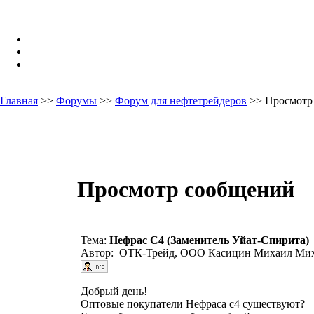
Главная
>>
Форумы
>>
Форум для нефтетрейдеров
>> Просмотр
Просмотр сообщений
Тема:
Нефрас С4 (Заменитель Уйат-Спирита)
Автор: ОТК-Трейд, ООО Касицин Михаил Мих
Добрый день!
Оптовые покупатели Нефраса с4 существуют?