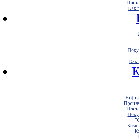
Пост
Как 
Поку
Как 
К
Нефтя
Произв
Пост
Поку
"
Комп
К