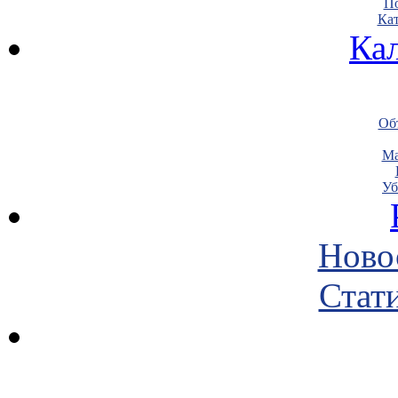
По
Кат
Ка
Объ
Ма
Уб
Ново
Стати