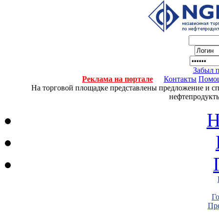
Забыл 
Реклама на портале
Контакты
Помо
На торговой площадке представлены предложение и спро
нефтепродукты
Н
Г
Пре