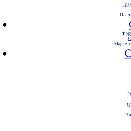
Тра
Нефт
Фору
О
Маркети
О
О
О
Пи