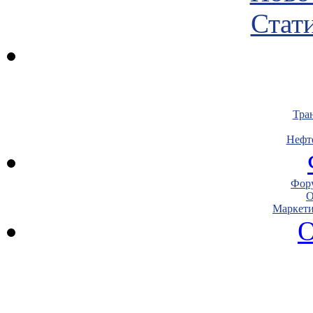
Стати
Тра
Нефт
Фору
О
Маркети
О