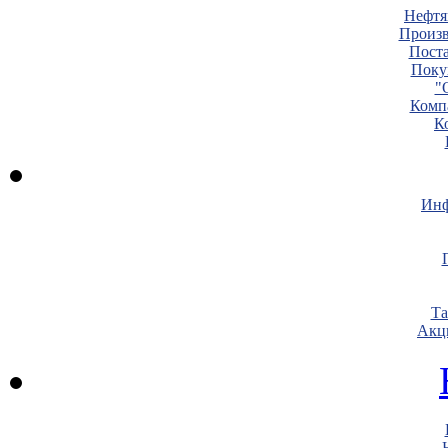
Нефтя
Произв
Пост
Поку
"
Комп
К
Инф
Т
Акц