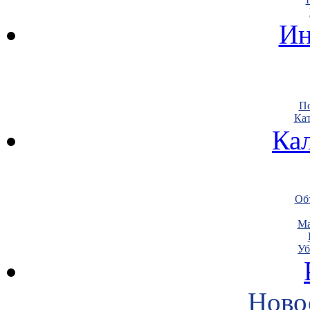
Ин
По
Кат
Ка
Объ
Ма
Уб
Ново