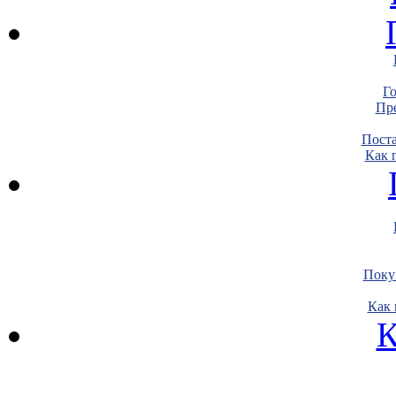
Г
Пре
Пост
Как 
Поку
Как 
К