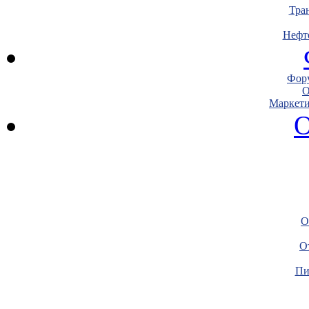
Тра
Нефт
Фору
О
Маркети
О
О
О
Пи