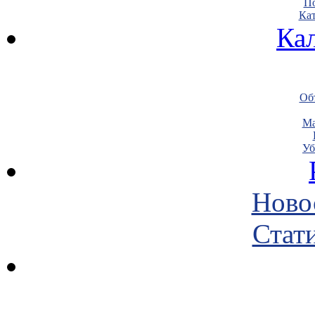
По
Кат
Ка
Объ
Ма
Уб
Ново
Стати