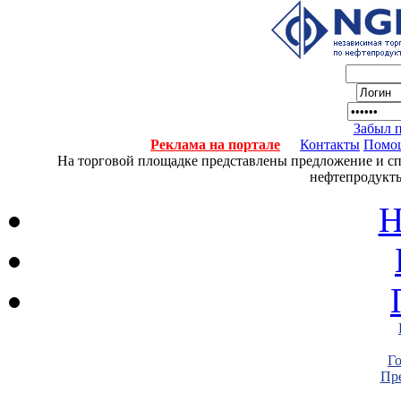
Забыл 
Реклама на портале
Контакты
Помо
На торговой площадке представлены предложение и спро
нефтепродукты
Н
Г
Пре