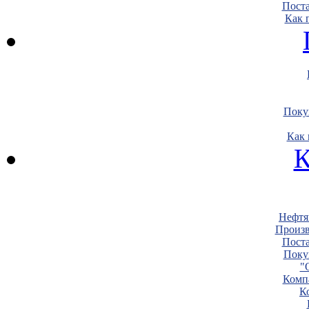
Пост
Как 
Поку
Как 
К
Нефтя
Произв
Пост
Поку
"
Комп
К