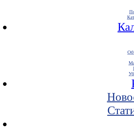
По
Кат
Ка
Объ
Ма
Уб
Ново
Стати