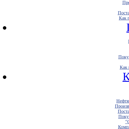
Пре
Пост
Как 
Поку
Как 
К
Нефтя
Произв
Пост
Поку
"
Комп