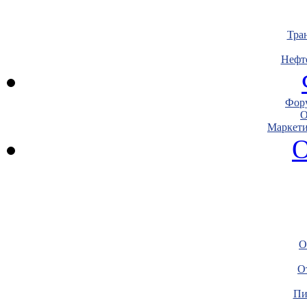
Тра
Нефт
Фору
О
Маркети
О
О
О
Пи