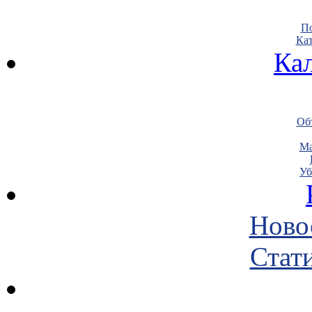
По
Кат
Ка
Объ
Ма
Уб
Ново
Стати