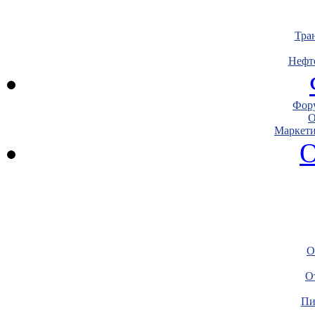
Тра
Нефт
Фору
О
Маркети
О
О
О
Пи