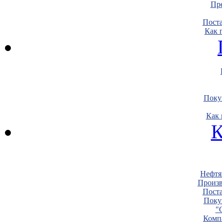
Пре
Пост
Как 
Поку
Как 
К
Нефтя
Произв
Пост
Поку
"
Комп