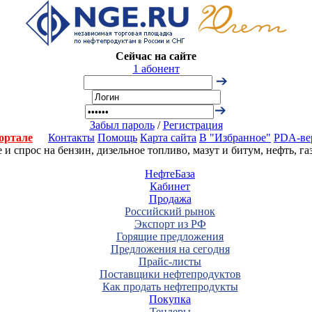
Сейчас на сайте
1 абонент
Забыл пароль
/
Регистрация
ортале
Контакты
Помощь
Карта сайта
В "Избранное"
PDA-ве
 спрос на бензин, дизельное топливо, мазут и битум, нефть, г
НефтеБаза
Кабинет
Продажа
Российский рынок
Экспорт из РФ
Горящие предложения
Предложения на сегодня
Прайс-листы
Поставщики нефтепродуктов
Как продать нефтепродукты
Покупка
Тендеры