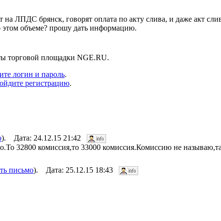
на ЛПДС брянск, говорят оплата по акту слива, и даже акт слив
б этом объеме? прошу дать информацию.
нты торговой площадки NGE.RU.
ите логин и пароль
.
ойдите регистрацию
.
о
). Дата: 24.12.15 21:42
но.То 32800 комиссия,то 33000 комиссия.Комиссию не называю,там
ть письмо
). Дата: 25.12.15 18:43