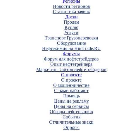
Регионы
Новости регионов
Статистика заявок
Доски
Продам
Куплю
Услуги
Транспорт.Грузоперевозки
Оборудование
Нефтехимия на HimTrade.RU
Форумы
Форум для нефтетрейдеров
Опыт нефтетрейдера
Маркетинг сайтов нефтетрейдеров
О проекте
О проекте
О мошенничестве
С нами работают
Помощь
Цены на рекламу
Цены на сервисы
Обзоры нефтерынков
События
Отличительные знаки
Опросы