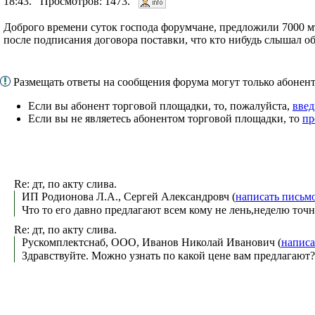
18:43. Просмотров: 1473.
Доброго времени суток господа форумчане, предложили 7000 мт 
после подписания договора поставки, что кто нибудь слышал о
Размещать ответы на сообщения форума могут только абоне
Если вы абонент торговой площадки, то, пожалуйста,
введ
Если вы не являетесь абонентом торговой площадки, то
пр
Re: дт, по акту слива.
ИП Родионова Л.А., Сергей Александровч (
написать письм
Что то его давно предлагают всем кому не лень,неделю точ
Re: дт, по акту слива.
Рускомплектснаб, ООО, Иванов Николай Иванович (
написа
Здравствуйте. Можно узнать по какой цене вам предлагают?