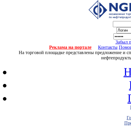
Забыл 
Реклама на портале
Контакты
Помо
На торговой площадке представлены предложение и спро
нефтепродукты
Н
Г
Пре