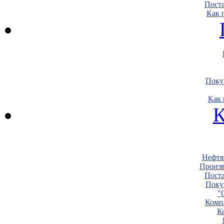
Пост
Как 
Поку
Как 
К
Нефтя
Произв
Пост
Поку
"
Комп
К