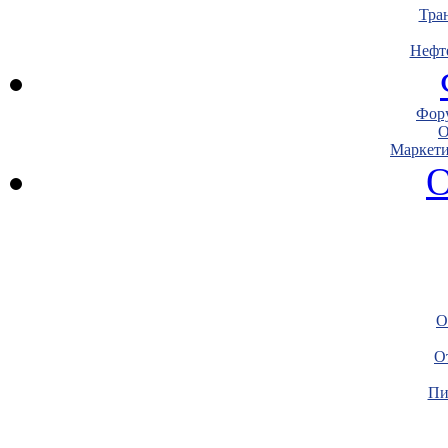
Тра
Нефт
Фору
О
Маркети
О
О
О
Пи