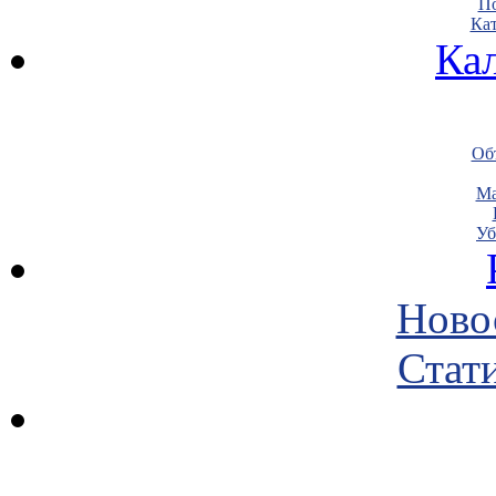
По
Кат
Ка
Объ
Ма
Уб
Ново
Стати