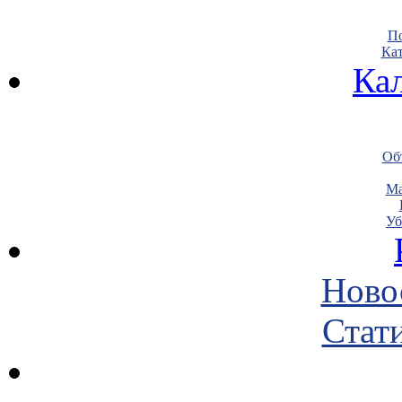
По
Кат
Ка
Объ
Ма
Уб
Ново
Стати