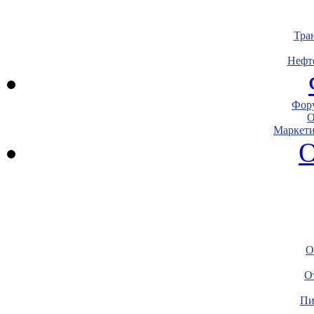
Тра
Нефт
Фору
О
Маркети
О
О
О
Пи