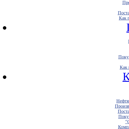
Пре
Пост
Как 
Поку
Как 
К
Нефтя
Произв
Пост
Поку
"
Комп