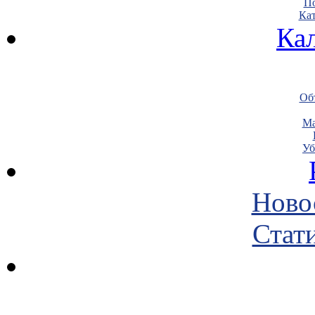
По
Кат
Ка
Объ
Ма
Уб
Ново
Стати