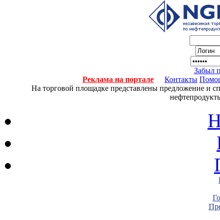
Забыл 
Реклама на портале
Контакты
Помо
На торговой площадке представлены предложение и спро
нефтепродукты
Н
Г
Пре