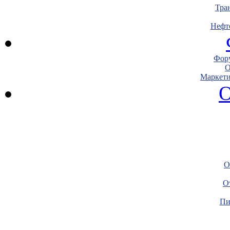
Тра
Нефт
Фору
О
Маркети
О
О
О
Пи