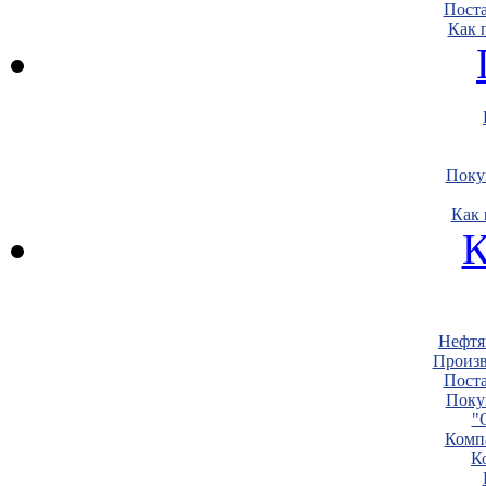
Пост
Как 
Поку
Как 
К
Нефтя
Произв
Пост
Поку
"
Комп
К