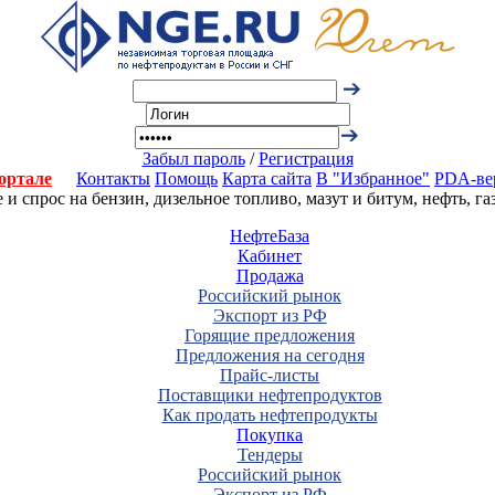
Забыл пароль
/
Регистрация
ортале
Контакты
Помощь
Карта сайта
В "Избранное"
PDA-ве
 спрос на бензин, дизельное топливо, мазут и битум, нефть, г
НефтеБаза
Кабинет
Продажа
Российский рынок
Экспорт из РФ
Горящие предложения
Предложения на сегодня
Прайс-листы
Поставщики нефтепродуктов
Как продать нефтепродукты
Покупка
Тендеры
Российский рынок
Экспорт из РФ