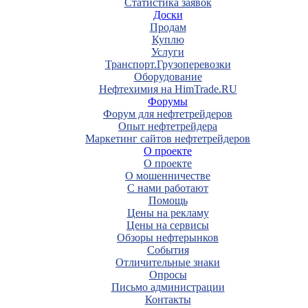
Статистика заявок
Доски
Продам
Куплю
Услуги
Транспорт.Грузоперевозки
Оборудование
Нефтехимия на HimTrade.RU
Форумы
Форум для нефтетрейдеров
Опыт нефтетрейдера
Маркетинг сайтов нефтетрейдеров
О проекте
О проекте
О мошенничестве
С нами работают
Помощь
Цены на рекламу
Цены на сервисы
Обзоры нефтерынков
События
Отличительные знаки
Опросы
Письмо администрации
Контакты