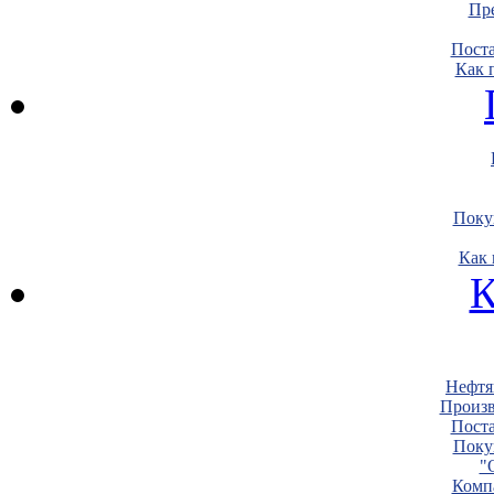
Пре
Пост
Как 
Поку
Как 
К
Нефтя
Произв
Пост
Поку
"
Комп