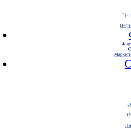
Тра
Нефт
Фору
О
Маркети
О
О
О
Пи