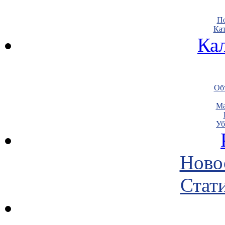
По
Кат
Ка
Объ
Ма
Уб
Ново
Стати