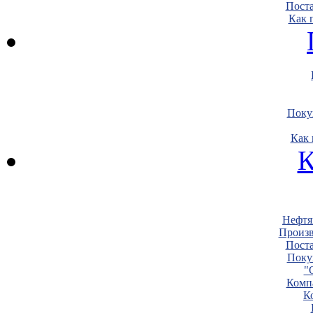
Пост
Как 
Поку
Как 
К
Нефтя
Произв
Пост
Поку
"
Комп
К