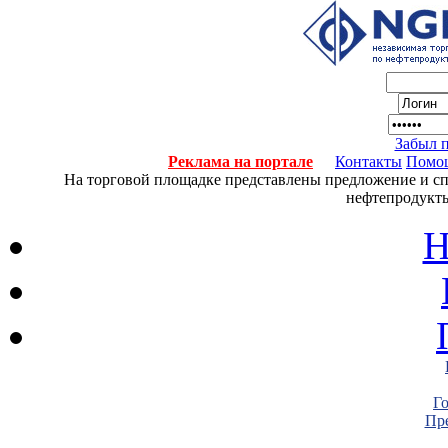
Забыл 
Реклама на портале
Контакты
Помо
На торговой площадке представлены предложение и спро
нефтепродукты
Н
Г
Пре