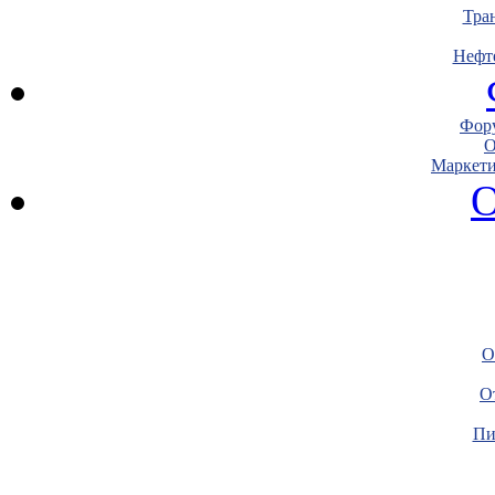
Тра
Нефт
Фору
О
Маркети
О
О
О
Пи