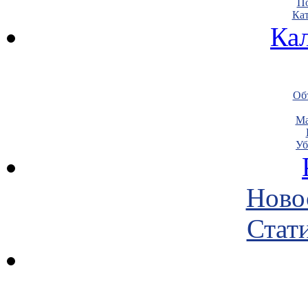
По
Кат
Ка
Объ
Ма
Уб
Ново
Стати