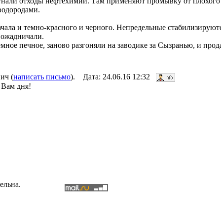
егнали отходы нефтехимии. Там применяют промывку от плохого 
водородами.
чала и темно-красного и черного. Непредельные стабилизируют
пожадничали.
мное печное, заново разгоняли на заводике за Сызранью, и прод
ич (
написать письмо
). Дата: 24.06.16 12:32
 Вам дня!
ельна.