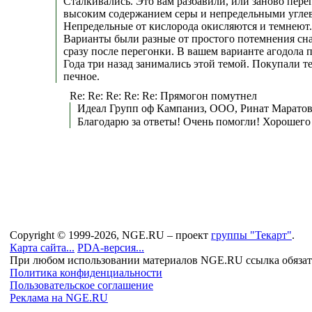
Сталкивались. Это вам разбавили, или заново пер
высоким содержанием серы и непредельными угле
Непредельные от кислорода окисляются и темнеют.
Варианты были разные от простого потемнения сна
сразу после перегонки. В вашем варианте агодола 
Года три назад занимались этой темой. Покупали те
печное.
Re: Re: Re: Re: Re: Прямогон помутнел
Идеал Групп оф Кампаниз, ООО, Ринат Маратов
Благодарю за ответы! Очень помогли! Хорошего
Copyright © 1999-2026, NGE.RU – проект
группы "Текарт"
.
Карта сайта...
PDA-версия...
При любом использовании материалов NGE.RU ссылка обязат
Политика конфиденциальности
Пользовательское соглашение
Реклама на NGE.RU