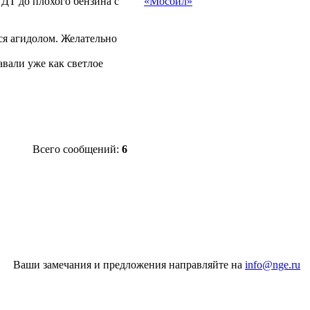
«Мосойл»
ДТ до плохого бензина с
ся агидолом. Желательно
авали уже как светлое
Всего сообщений:
6
Ваши замечания и предложения направляйте на
info@nge.ru