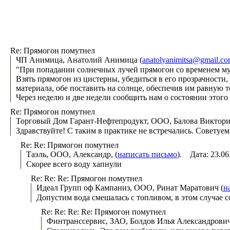
Re: Прямогон помутнел
ЧП Анимица, Анатолий Анимица (
anatolyanimitsa@gmail.c
"При попадании солнечных лучей прямогон со временем мут
Взять прямогон из цистерны, убедиться в его прозрачности
материала, обе поставить на солнце, обеспечив им равную т
Через неделю и две недели сообщить нам о состоянии этого
Re: Прямогон помутнел
Торговый Дом Гарант-Нефтепродукт, ООО, Балова Виктори
Здравствуйте! С таким в практике не встречались. Советуем
Re: Re: Прямогон помутнел
Таэль, ООО, Александр, (
написать письмо
). Дата: 23.0
Скорее всего воду хапнули
Re: Re: Re: Прямогон помутнел
Идеал Групп оф Кампаниз, ООО, Ринат Маратович (
н
Допустим вода смешалась с топливом, в этом случае со
Re: Re: Re: Re: Прямогон помутнел
Финтранссервис, ЗАО, Болдов Илья Александрович