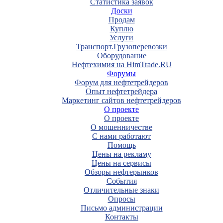
Статистика заявок
Доски
Продам
Куплю
Услуги
Транспорт.Грузоперевозки
Оборудование
Нефтехимия на HimTrade.RU
Форумы
Форум для нефтетрейдеров
Опыт нефтетрейдера
Маркетинг сайтов нефтетрейдеров
О проекте
О проекте
О мошенничестве
С нами работают
Помощь
Цены на рекламу
Цены на сервисы
Обзоры нефтерынков
События
Отличительные знаки
Опросы
Письмо администрации
Контакты