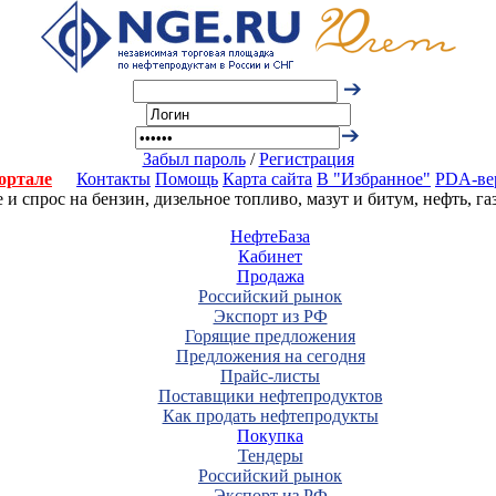
Забыл пароль
/
Регистрация
ортале
Контакты
Помощь
Карта сайта
В "Избранное"
PDA-ве
 спрос на бензин, дизельное топливо, мазут и битум, нефть, г
НефтеБаза
Кабинет
Продажа
Российский рынок
Экспорт из РФ
Горящие предложения
Предложения на сегодня
Прайс-листы
Поставщики нефтепродуктов
Как продать нефтепродукты
Покупка
Тендеры
Российский рынок
Экспорт из РФ