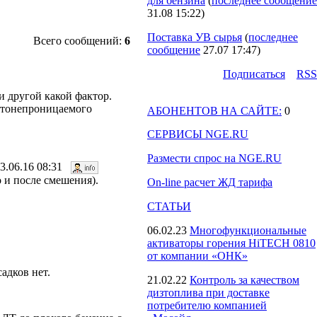
для бензина
(
последнее сообщение
31.08 15:22
)
Поставка УВ сырья
(
последнее
Всего сообщений:
6
сообщение
27.07 17:47
)
Подпиcаться
RSS
и другой какой фактор.
ветонепроницаемого
АБОНЕНТОВ НА САЙТЕ:
0
СЕРВИСЫ NGE.RU
Размести спрос на NGE.RU
23.06.16 08:31
о и после смешения).
On-line расчет ЖД тарифа
СТАТЬИ
06.02.23
Многофункциональные
активаторы горения HiTECH 0810
от компании «ОНК»
адков нет.
21.02.22
Контроль за качеством
дизтоплива при доставке
потребителю компанией