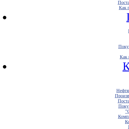
Пост
Как 
Поку
Как 
К
Нефтя
Произв
Пост
Поку
"
Комп
К