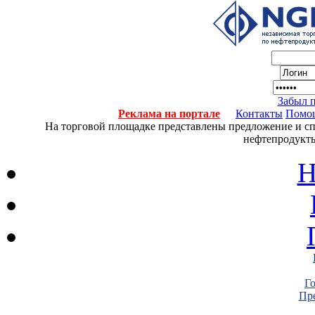
Забыл 
Реклама на портале
Контакты
Помо
На торговой площадке представлены предложение и спро
нефтепродукты
Н
Г
Пре