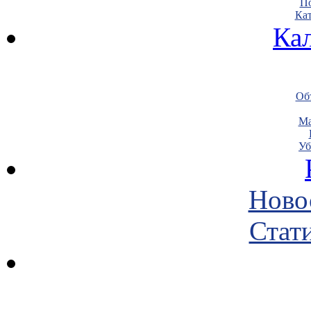
По
Кат
Ка
Объ
Ма
Уб
Ново
Стати