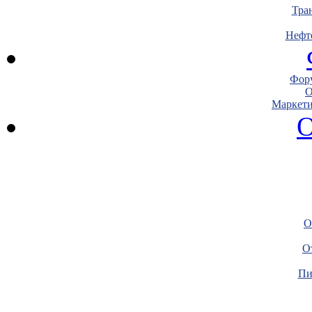
Тра
Нефт
Фору
О
Маркети
О
О
О
Пи