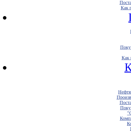
Пост
Как 
Поку
Как 
К
Нефтя
Произв
Пост
Поку
"
Комп
К