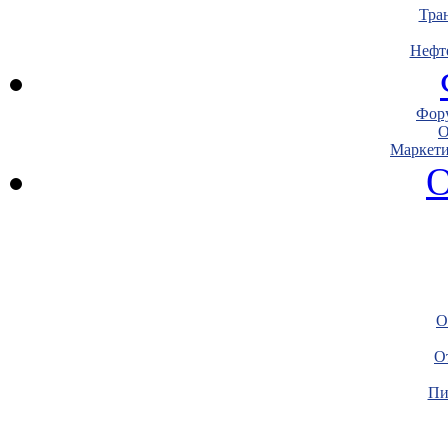
Тра
Нефт
Фору
О
Маркети
О
О
О
Пи