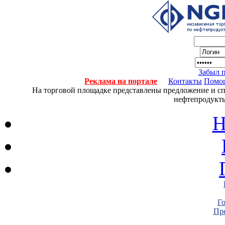
Забыл 
Реклама на портале
Контакты
Помо
На торговой площадке представлены предложение и спро
нефтепродукты
Н
Г
Пре