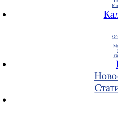
По
Кат
Ка
Объ
Ма
Уб
Ново
Стати