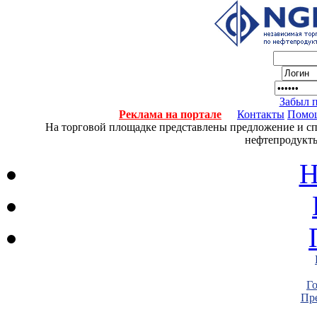
Забыл 
Реклама на портале
Контакты
Помо
На торговой площадке представлены предложение и спро
нефтепродукты
Н
Г
Пре