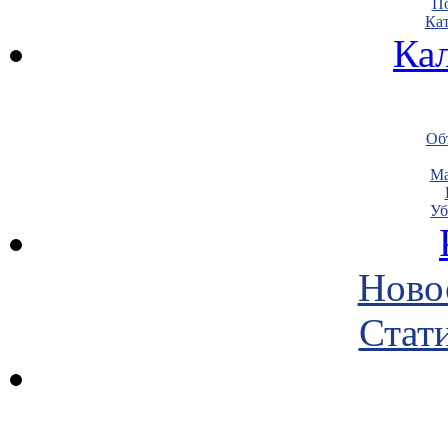
По
Кат
Ка
Объ
Ма
Уб
Ново
Стати