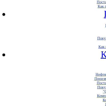
Пост
Как 
Поку
Как 
К
Нефтя
Произв
Пост
Поку
"
Комп
К