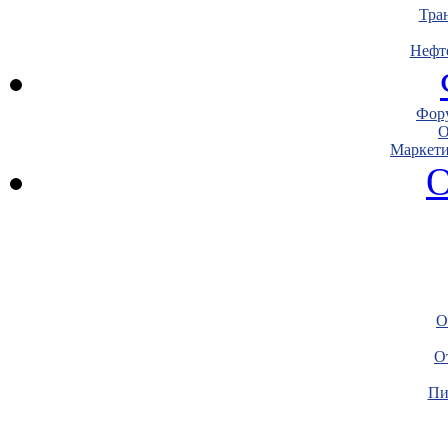
Тра
Нефт
Фору
О
Маркети
О
О
О
Пи