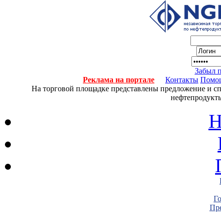
Забыл 
Реклама на портале
Контакты
Помо
На торговой площадке представлены предложение и спро
нефтепродукты
Н
Г
Пре