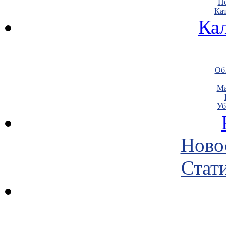
По
Кат
Ка
Объ
Ма
Уб
Ново
Стати