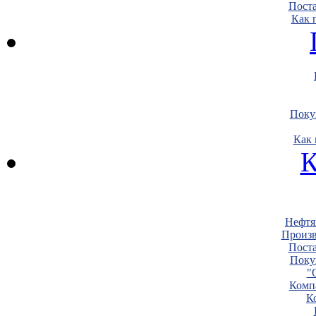
Пост
Как 
Поку
Как 
К
Нефтя
Произв
Пост
Поку
"
Комп
К