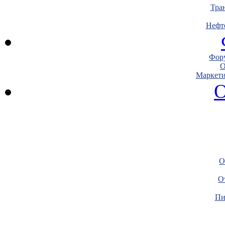
Тра
Нефт
Фору
О
Маркети
О
О
О
Пи