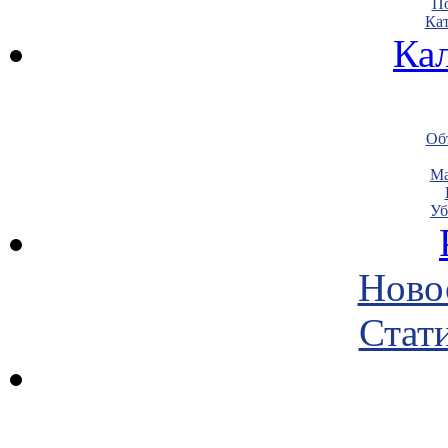
По
Кат
Ка
Объ
Ма
Уб
Ново
Стати