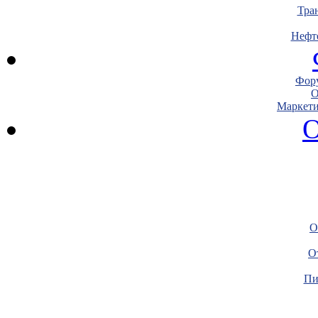
Тра
Нефт
Фору
О
Маркети
О
О
О
Пи