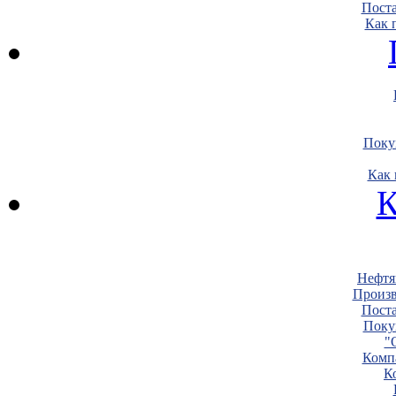
Пост
Как 
Поку
Как 
К
Нефтя
Произв
Пост
Поку
"
Комп
К