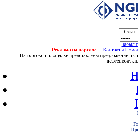
Забыл 
Реклама на портале
Контакты
Помо
На торговой площадке представлены предложение и спро
нефтепродукты
Н
Г
Пре