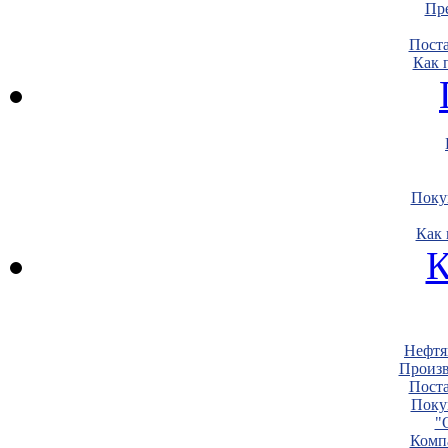
Пре
Пост
Как 
Поку
Как 
К
Нефтя
Произв
Пост
Поку
"
Комп