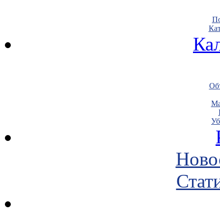
По
Кат
Ка
Объ
Ма
Уб
Ново
Стати