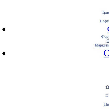
Тра
Нефт
Фору
О
Маркети
О
О
О
Пи