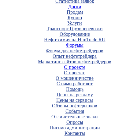
Статистика заявок
Доски
Продам
Куплю
Услуги
Транспорт.Грузоперевозки
Оборудование
Нефтехимия на HimTrade.RU
Форумы
Форум для нефтетрейдеров
Опыт нефтетрейдера
Маркетинг сайтов нефтетрейдеров
О проекте
О проекте
О мошенничестве
С нами работают
Помощь
Цены на рекламу
Цены на сервисы
Обзоры нефтерынков
События
Отличительные знаки
Опросы
Письмо администрации
Контакты