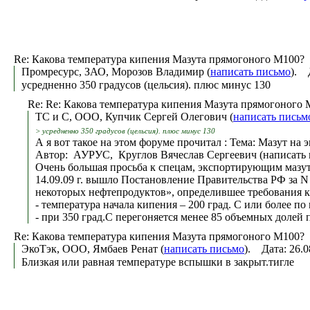
Re: Какова температура кипения Мазута прямогоного М100?
Промресурс, ЗАО, Морозов Владимир (
написать письмо
). 
усредненно 350 градусов (цельсия). плюс минус 130
Re: Re: Какова температура кипения Мазута прямогоного
ТС и С, ООО, Купчик Сергей Олегович (
написать письм
> усредненно 350 градусов (цельсия). плюс минус 130
А я вот такое на этом форуме прочитал : Тема: Мазут на э
Автор: АУРУС, Круглов Вячеслав Сергеевич (написать п
Очень большая просьба к спецам, экспортирующим маз
14.09.09 г. вышло Постановление Правительства РФ за 
некоторых нефтепродуктов», определившее требования к 
- температура начала кипения – 200 град. С или более п
- при 350 град.С перегоняется менее 85 объемных долей
Re: Какова температура кипения Мазута прямогоного М100?
ЭкоТэк, ООО, Ямбаев Ренат (
написать письмо
). Дата: 26.
Близкая или равная температуре вспышки в закрыт.тигле