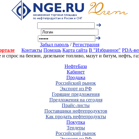
Забыл пароль
/
Регистрация
ортале
Контакты
Помощь
Карта сайта
В "Избранное"
PDA-ве
 спрос на бензин, дизельное топливо, мазут и битум, нефть, г
НефтеБаза
Кабинет
Продажа
Российский рынок
Экспорт из РФ
Горящие предложения
Предложения на сегодня
Прайс-листы
Поставщики нефтепродуктов
Как продать нефтепродукты
Покупка
Тендеры
Российский рынок
Экспорт из РФ