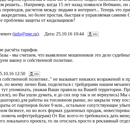
зя решить... Например, когда 15 лет назад появился Вебмани, он
 переводов, расчетов между людьми в интернет... Теперь это пр
о аккредитива, но более простая, быстрая и управляемая самими 
ие проблемы защиты от кидальщиков?
левич (
info@nge.ru
). Дата: 25.10.16 10:44
е расчёта тарифов.
азы - мы считаем, что выявление мошенников это дело судебных
дуем закону и собственной политике.
25.10.16 12:50
и собственной политике.." не вызывает никаких возражений и пр
гали, по моему лично Вам, поделиться с трейдерами нашим механ
 тут упоминать, уважая Ваши правила на Вашей территории. При
иле), но Вы ушли думать, и до сих пор так и не вернулись) Мы с
циаторов) для работы на топливном рынке, но закрыли тему пос
враты от партнеров более 9 млн., остальное сопутствующие убыт
вном бизнесе, но во всех формах удаленных продаж, инвестирова
ь помочь нефтетрейдерам) От Вас всего-то требовалось дать мен
го локального проекта, то ли отослать просто в рекламный отдел