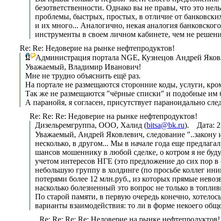
безответственности. Однако вы не правы, что это нель
проблемы, быстрых, простых, в отличие от банковских
и их много... Аналогично, некая аналогия банковског
инструменты в своем личном кабинете, чем не решен
Re: Re: Недоверие на рынке нефтепродуктов!
Администрация портала NGE, Кузнецов Андрей Яков
Уважаемый, Владимир Иванович!
Мне не трудно объяснить ещё раз.
На портале не размещаются сторонние коды, услуги, кром
Так же не размещаются "чёрные списки" и подобные им б
А паранойя, я согласен, присутствует параноидально сле
Re: Re: Re: Недоверие на рынке нефтепродуктов!
Дизельремгруппа, ООО, Халид (
bitsa@bk.ru
). Дата: 
Уважаемый, Андрей Яковлевич, следование "..закону 
несколько, в другом... Мы в начале года еще предла
шансов мошеннику в любой сделке, о котром я не буду
учетом интересов НГЕ (это предложение до сих пор в с
небольшую группу в холдинге (по просьбе коллег ини
потерями более 12 млн.руб., из которых прямые невоз
насколько болезненный это вопрос не только в топли
По старой памяти, в первую очередь конечно, хотелос
варианты взаимодействия: то ли в форме некоего обще
Re: Re: Re: Re: Недоверие на рынке нефтепродуктов!