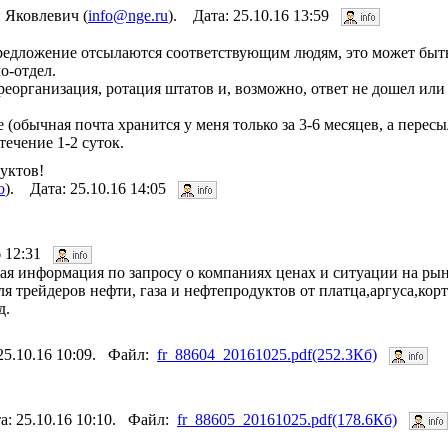
 Яковлевич (
info@nge.ru
). Дата: 25.10.16 13:59
едложение отсылаются соответствующим людям, это может быть
о-отдел.
. реорганизация, ротация штатов и, возможно, ответ не дошел ил
(обычная почта хранится у меня только за 3-6 месяцев, а пере
течение 1-2 суток.
дуктов!
о
). Дата: 25.10.16 14:05
16 12:31
бая информация по запросу о компаниях ценах и ситуации на рын
я трейдеров нефти, газа и нефтепродуктов от платца,аргуса,кор
д.
25.10.16 10:09. Файл:
fr_88604_20161025.pdf(252.3Кб)
а: 25.10.16 10:10. Файл:
fr_88605_20161025.pdf(178.6Кб)