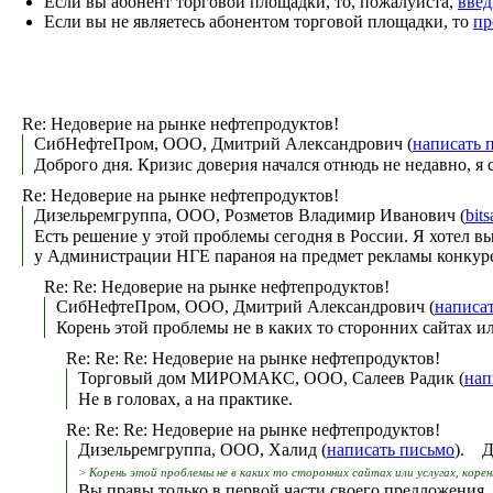
Если вы абонент торговой площадки, то, пожалуйста,
введ
Если вы не являетесь абонентом торговой площадки, то
пр
Re: Недоверие на рынке нефтепродуктов!
СибНефтеПром, ООО, Дмитрий Александрович (
написать 
Доброго дня. Кризис доверия начался отнюдь не недавно, я 
Re: Недоверие на рынке нефтепродуктов!
Дизельремгруппа, ООО, Розметов Владимир Иванович (
bit
Есть решение у этой проблемы сегодня в России. Я хотел вы
у Администрации НГЕ параноя на предмет рекламы конкурен
Re: Re: Недоверие на рынке нефтепродуктов!
СибНефтеПром, ООО, Дмитрий Александрович (
написа
Корень этой проблемы не в каких то сторонних сайтах ил
Re: Re: Re: Недоверие на рынке нефтепродуктов!
Торговый дом МИРОМАКС, ООО, Салеев Радик (
нап
Не в головах, а на практике.
Re: Re: Re: Недоверие на рынке нефтепродуктов!
Дизельремгруппа, ООО, Халид (
написать письмо
). Д
> Корень этой проблемы не в каких то сторонних сайтах или услугах, коре
Вы правы только в первой части своего предложения.