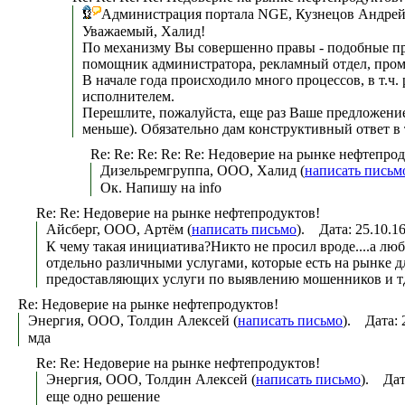
Администрация портала NGE, Кузнецов Андрей
Уважаемый, Халид!
По механизму Вы совершенно правы - подобные пр
помощник администратора, рекламный отдел, пром
В начале года происходило много процессов, в т.ч
исполнителем.
Перешлите, пожалуйста, еще раз Ваше предложение 
меньше). Обязательно дам конструктивный ответ в 
Re: Re: Re: Re: Re: Недоверие на рынке нефтепро
Дизельремгруппа, ООО, Халид (
написать письм
Ок. Напишу на info
Re: Re: Недоверие на рынке нефтепродуктов!
Айсберг, ООО, Артём (
написать письмо
). Дата: 25.10.
К чему такая инициатива?Никто не просил вроде....а лю
отдельно различными услугами, которые есть на рынке дл
предоставляющих услуги по выявлению мошенников и т
Re: Недоверие на рынке нефтепродуктов!
Энергия, ООО, Толдин Алексей (
написать письмо
). Дата: 
мда
Re: Re: Недоверие на рынке нефтепродуктов!
Энергия, ООО, Толдин Алексей (
написать письмо
). Дат
еще одно решение