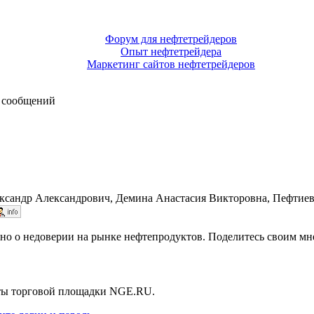
Форум для нефтетрейдеров
Опыт нефтетрейдера
Маркетинг сайтов нефтетрейдеров
 сообщений
ксандр Александрович, Демина Анастасия Викторовна, Пефтие
но о недоверии на рынке нефтепродуктов. Поделитесь своим мн
нты торговой площадки NGE.RU.