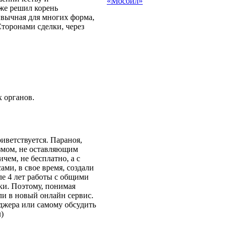
«Мосойл»
 же решил корень
ивычная для многих форма,
Сторонами сделки, через
 органов.
иветствуется. Параноя,
измом, не оставляющим
чем, не бесплатно, а с
ами, в свое время, создали
ле 4 лет работы с общими
ки. Поэтому, понимая
ли в новый онлайн сервис.
еджера или самому обсудить
)