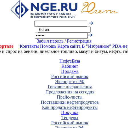
Забыл пароль
/
Регистрация
ортале
Контакты
Помощь
Карта сайта
В "Избранное"
PDA-ве
 спрос на бензин, дизельное топливо, мазут и битум, нефть, г
НефтеБаза
Кабинет
Продажа
Российский рынок
Экспорт из РФ
Горящие предложения
Предложения на сегодня
Прайс-листы
Поставщики нефтепродуктов
Как продать нефтепродукты
Покупка
Тендеры
Российский рынок
Экспорт из РФ