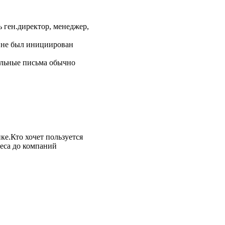
 ген.директор, менеджер,
и не был инициирован
сыльные письма обычно
ке.Кто хочет пользуется
теса до компаний