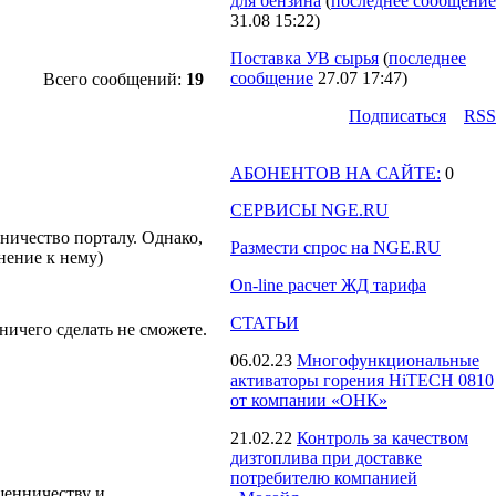
для бензина
(
последнее сообщение
31.08 15:22
)
Поставка УВ сырья
(
последнее
сообщение
27.07 17:47
)
Всего сообщений:
19
Подпиcаться
RSS
АБОНЕНТОВ НА САЙТЕ:
0
СЕРВИСЫ NGE.RU
дничество порталу. Однако,
Размести спрос на NGE.RU
нение к нему)
On-line расчет ЖД тарифа
СТАТЬИ
ничего сделать не сможете.
06.02.23
Многофункциональные
активаторы горения HiTECH 0810
от компании «ОНК»
21.02.22
Контроль за качеством
дизтоплива при доставке
потребителю компанией
шенничеству и