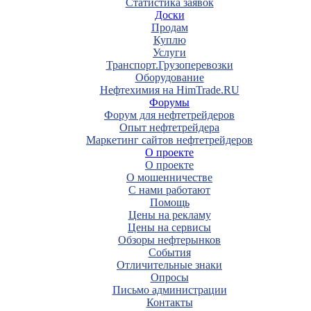
Статистика заявок
Доски
Продам
Куплю
Услуги
Транспорт.Грузоперевозки
Оборудование
Нефтехимия на HimTrade.RU
Форумы
Форум для нефтетрейдеров
Опыт нефтетрейдера
Маркетинг сайтов нефтетрейдеров
О проекте
О проекте
О мошенничестве
С нами работают
Помощь
Цены на рекламу
Цены на сервисы
Обзоры нефтерынков
События
Отличительные знаки
Опросы
Письмо администрации
Контакты