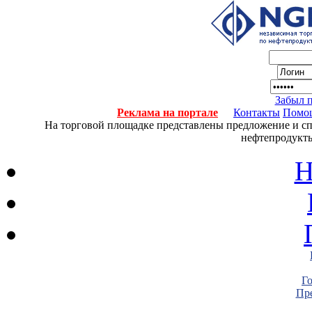
Забыл 
Реклама на портале
Контакты
Помо
На торговой площадке представлены предложение и спро
нефтепродукты
Н
Г
Пре