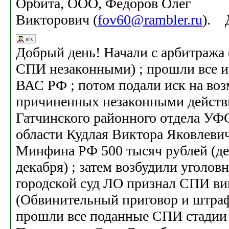
Орбита, ООО, Федоров Олег
Викторович (
fov60@rambler.ru
). Д
Добрый день! Начали с арбитража 
СПИ незаконными) ; прошли все и
ВАС РФ ; потом подали иск на во
причиненных незаконными дейст
Гатчинского районного отдела У
области Кудлая Виктора Яковлевич
Минфина РФ 500 тысяч рублей (де
декабря) ; затем возбудили уголов
городской суд ЛО признал СПИ в
(Обвинительный приговор и штраф 
прошли все поданные СПИ стадии