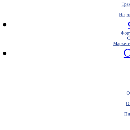
Тра
Нефт
Фору
О
Маркети
О
О
О
Пи