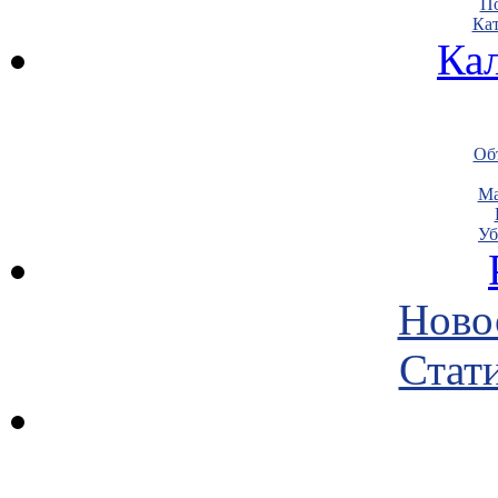
По
Кат
Ка
Объ
Ма
Уб
Ново
Стати