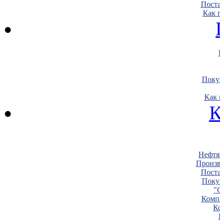
Пост
Как 
Поку
Как 
К
Нефтя
Произв
Пост
Поку
"
Комп
К