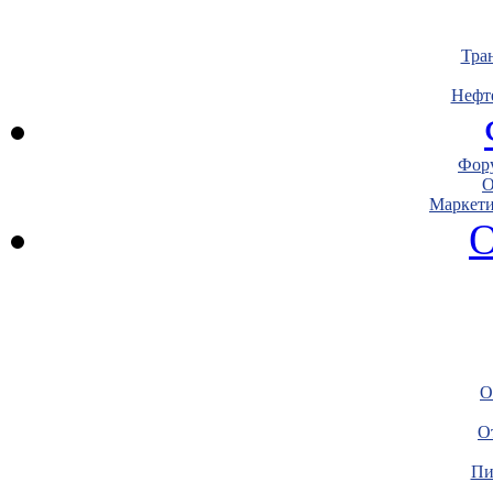
Тра
Нефт
Фору
О
Маркети
О
О
О
Пи