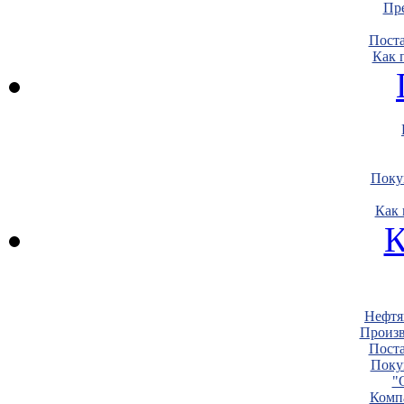
Пре
Пост
Как 
Поку
Как 
К
Нефтя
Произв
Пост
Поку
"
Комп