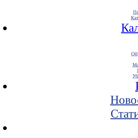
По
Кат
Ка
Объ
Ма
Уб
Ново
Стати