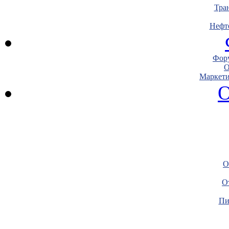
Тра
Нефт
Фору
О
Маркети
О
О
О
Пи