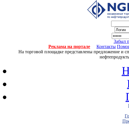
Забыл 
Реклама на портале
Контакты
Помо
На торговой площадке представлены предложение и спро
нефтепродукты
Н
Г
Пре