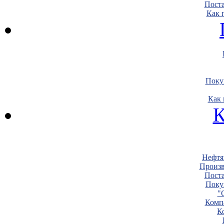
Пост
Как 
Поку
Как 
К
Нефтя
Произв
Пост
Поку
"
Комп
К