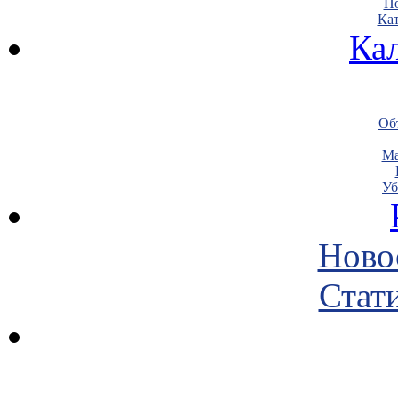
По
Кат
Ка
Объ
Ма
Уб
Ново
Стати