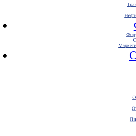
Тра
Нефт
Фору
О
Маркети
О
О
О
Пи