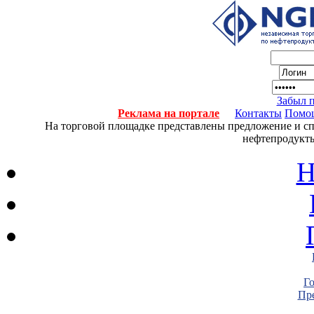
Забыл 
Реклама на портале
Контакты
Помо
На торговой площадке представлены предложение и спро
нефтепродукты
Н
Г
Пре