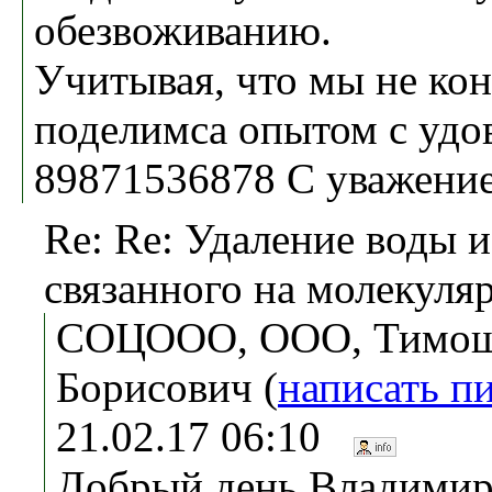
обезвоживанию.
Учитывая, что мы не ко
поделимса опытом с удо
89871536878 С уважени
Re: Re: Удаление воды и
связанного на молекуля
СОЦООО, ООО, Тимош
Борисович (
написать п
21.02.17 06:10
Добрый день Владимир