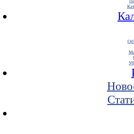
По
Кат
Ка
Объ
Ма
Уб
Ново
Стати