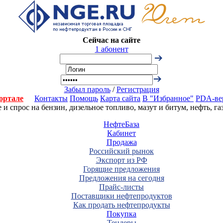
Сейчас на сайте
1 абонент
Забыл пароль
/
Регистрация
ортале
Контакты
Помощь
Карта сайта
В "Избранное"
PDA-ве
 спрос на бензин, дизельное топливо, мазут и битум, нефть, г
НефтеБаза
Кабинет
Продажа
Российский рынок
Экспорт из РФ
Горящие предложения
Предложения на сегодня
Прайс-листы
Поставщики нефтепродуктов
Как продать нефтепродукты
Покупка
Тендеры