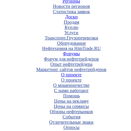
Регионы
Новости регионов
Статистика заявок
Доски
Продам
Куплю
Услуги
Транспорт.Грузоперевозки
Оборудование
Нефтехимия на HimTrade.RU
Форумы
Форум для нефтетрейдеров
Опыт нефтетрейдера
Маркетинг сайтов нефтетрейдеров
О проекте
О проекте
О мошенничестве
С нами работают
Помощь
Цены на рекламу
Цены на сервисы
Обзоры нефтерынков
События
Отличительные знаки
Опросы