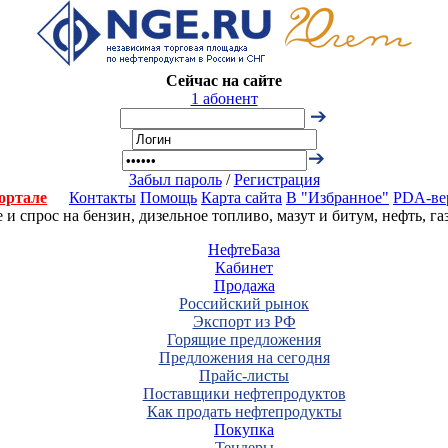
Сейчас на сайте
1 абонент
Забыл пароль
/
Регистрация
ортале
Контакты
Помощь
Карта сайта
В "Избранное"
PDA-ве
 спрос на бензин, дизельное топливо, мазут и битум, нефть, г
НефтеБаза
Кабинет
Продажа
Российский рынок
Экспорт из РФ
Горящие предложения
Предложения на сегодня
Прайс-листы
Поставщики нефтепродуктов
Как продать нефтепродукты
Покупка
Тендеры