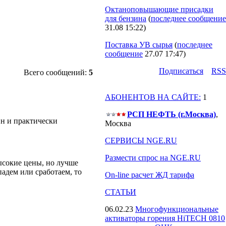
Октаноповышающие присадки
для бензина
(
последнее сообщение
31.08 15:22
)
Поставка УВ сырья
(
последнее
сообщение
27.07 17:47
)
Подпиcаться
RSS
Всего сообщений:
5
АБОНЕНТОВ НА САЙТЕ:
1
РСП НЕФТЬ (г.Москва)
,
ин и практически
Москва
СЕРВИСЫ NGE.RU
Размести спрос на NGE.RU
ысокие цены, но лучше
падем или сработаем, то
On-line расчет ЖД тарифа
СТАТЬИ
06.02.23
Многофункциональные
активаторы горения HiTECH 0810