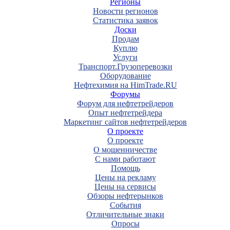
Регионы
Новости регионов
Статистика заявок
Доски
Продам
Куплю
Услуги
Транспорт.Грузоперевозки
Оборудование
Нефтехимия на HimTrade.RU
Форумы
Форум для нефтетрейдеров
Опыт нефтетрейдера
Маркетинг сайтов нефтетрейдеров
О проекте
О проекте
О мошенничестве
С нами работают
Помощь
Цены на рекламу
Цены на сервисы
Обзоры нефтерынков
События
Отличительные знаки
Опросы