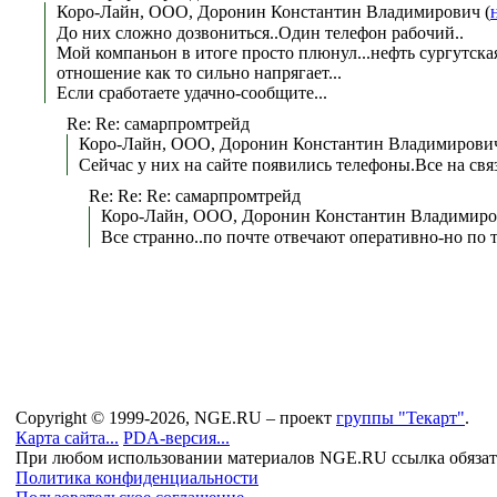
Коро-Лайн, ООО, Доронин Константин Владимирович (
До них сложно дозвониться..Один телефон рабочий..
Мой компаньон в итоге просто плюнул...нефть сургутска
отношение как то сильно напрягает...
Если сработаете удачно-сообщите...
Re: Re: самарпромтрейд
Коро-Лайн, ООО, Доронин Константин Владимирович
Сейчас у них на сайте появились телефоны.Все на связ
Re: Re: Re: самарпромтрейд
Коро-Лайн, ООО, Доронин Константин Владимиро
Все странно..по почте отвечают оперативно-но по 
Copyright © 1999-2026, NGE.RU – проект
группы "Текарт"
.
Карта сайта...
PDA-версия...
При любом использовании материалов NGE.RU ссылка обязат
Политика конфиденциальности