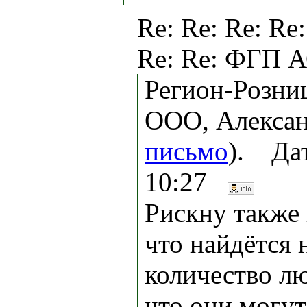
Re: Re: Re: Re:
Re: Re: ФГП А
Регион-Розни
ООО, Алексан
письмо
). Дат
10:27
Рискну также
что найдётся 
количество л
что они могу