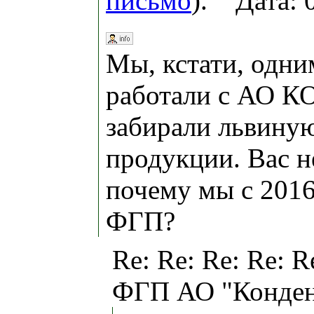
письмо
). Дата: 
Мы, кстати, одни
работали с АО 
забирали львиную
продукции. Вас не
почему мы с 2016
ФГП?
Re: Re: Re: Re: R
ФГП АО "Конден