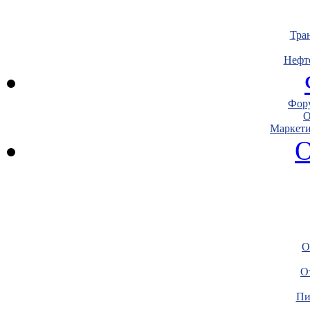
Тра
Нефт
Фору
О
Маркети
О
О
О
Пи