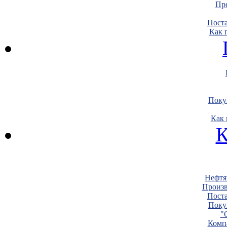
Пре
Пост
Как 
Поку
Как 
К
Нефтя
Произв
Пост
Поку
"
Комп