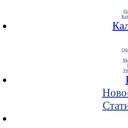
По
Кат
Ка
Объ
Ма
Уб
Ново
Стати