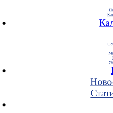
По
Кат
Ка
Объ
Ма
Уб
Ново
Стати