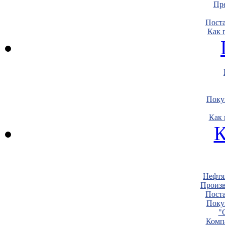
Пре
Пост
Как 
Поку
Как 
К
Нефтя
Произв
Пост
Поку
"
Комп