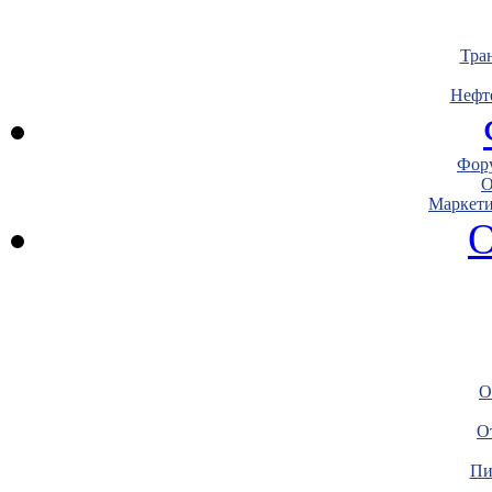
Тра
Нефт
Фору
О
Маркети
О
О
О
Пи