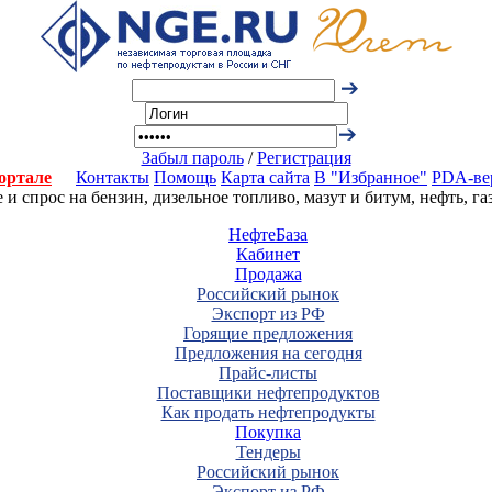
Забыл пароль
/
Регистрация
ортале
Контакты
Помощь
Карта сайта
В "Избранное"
PDA-ве
 спрос на бензин, дизельное топливо, мазут и битум, нефть, г
НефтеБаза
Кабинет
Продажа
Российский рынок
Экспорт из РФ
Горящие предложения
Предложения на сегодня
Прайс-листы
Поставщики нефтепродуктов
Как продать нефтепродукты
Покупка
Тендеры
Российский рынок
Экспорт из РФ