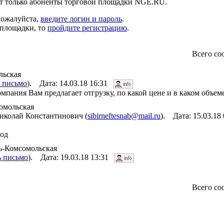
т только абоненты торговой площадки NGE.RU.
пожалуйста,
введите логин и пароль
.
 площадки, то
пройдите регистрацию
.
Всего с
льская
 письмо
). Дата: 14.03.18 16:31
пания Вам предлагает отгрузку, по какой цене и в каком объеме
омольская
колай Константинович (
sibirneftesnab@mail.ru
). Дата: 15.03.18
год
ть-Комсомольская
ь письмо
). Дата: 19.03.18 13:31
Всего с