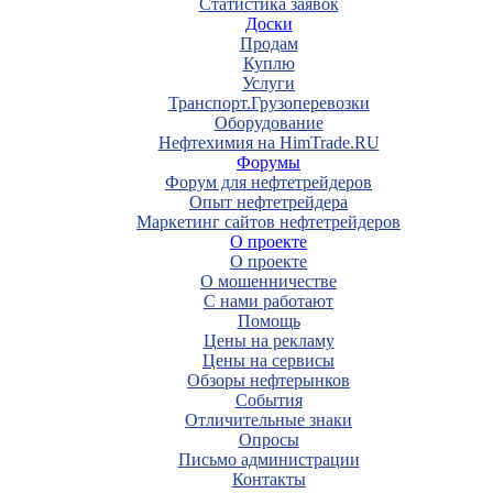
Статистика заявок
Доски
Продам
Куплю
Услуги
Транспорт.Грузоперевозки
Оборудование
Нефтехимия на HimTrade.RU
Форумы
Форум для нефтетрейдеров
Опыт нефтетрейдера
Маркетинг сайтов нефтетрейдеров
О проекте
О проекте
О мошенничестве
С нами работают
Помощь
Цены на рекламу
Цены на сервисы
Обзоры нефтерынков
События
Отличительные знаки
Опросы
Письмо администрации
Контакты