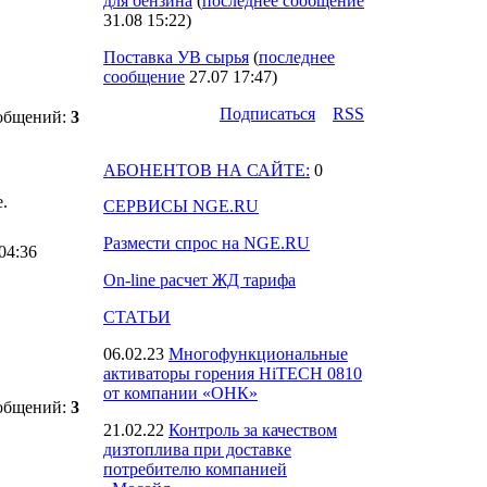
для бензина
(
последнее сообщение
31.08 15:22
)
Поставка УВ сырья
(
последнее
сообщение
27.07 17:47
)
Подпиcаться
RSS
ообщений:
3
АБОНЕНТОВ НА САЙТЕ:
0
.
СЕРВИСЫ NGE.RU
Размести спрос на NGE.RU
 04:36
On-line расчет ЖД тарифа
СТАТЬИ
06.02.23
Многофункциональные
активаторы горения HiTECH 0810
от компании «ОНК»
ообщений:
3
21.02.22
Контроль за качеством
дизтоплива при доставке
потребителю компанией