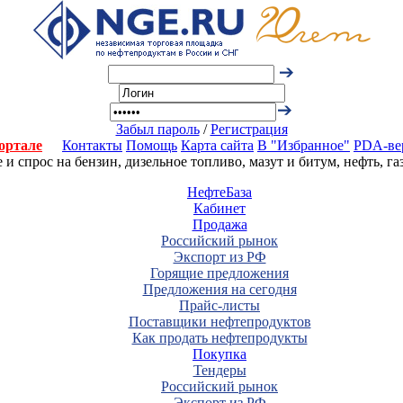
Забыл пароль
/
Регистрация
ортале
Контакты
Помощь
Карта сайта
В "Избранное"
PDA-ве
 спрос на бензин, дизельное топливо, мазут и битум, нефть, г
НефтеБаза
Кабинет
Продажа
Российский рынок
Экспорт из РФ
Горящие предложения
Предложения на сегодня
Прайс-листы
Поставщики нефтепродуктов
Как продать нефтепродукты
Покупка
Тендеры
Российский рынок
Экспорт из РФ