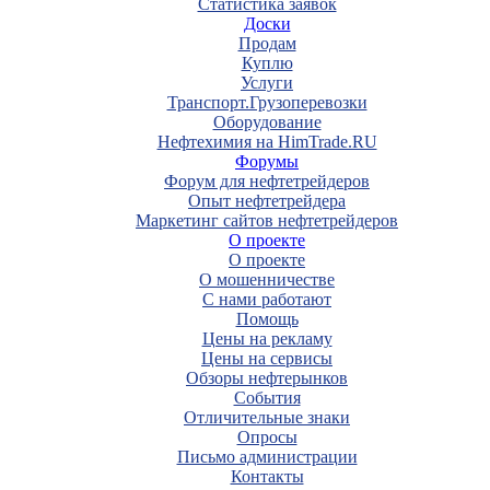
Статистика заявок
Доски
Продам
Куплю
Услуги
Транспорт.Грузоперевозки
Оборудование
Нефтехимия на HimTrade.RU
Форумы
Форум для нефтетрейдеров
Опыт нефтетрейдера
Маркетинг сайтов нефтетрейдеров
О проекте
О проекте
О мошенничестве
С нами работают
Помощь
Цены на рекламу
Цены на сервисы
Обзоры нефтерынков
События
Отличительные знаки
Опросы
Письмо администрации
Контакты