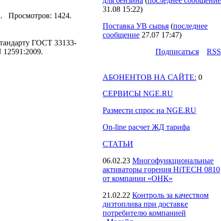
для бензина
(
последнее сообщение
31.08 15:22
)
32. Просмотров: 1424.
Поставка УВ сырья
(
последнее
сообщение
27.07 17:47
)
стандарту ГОСТ 33133-
 12591:2009.
Подпиcаться
RSS
АБОНЕНТОВ НА САЙТЕ:
0
СЕРВИСЫ NGE.RU
Размести спрос на NGE.RU
On-line расчет ЖД тарифа
СТАТЬИ
06.02.23
Многофункциональные
активаторы горения HiTECH 0810
от компании «ОНК»
21.02.22
Контроль за качеством
дизтоплива при доставке
потребителю компанией